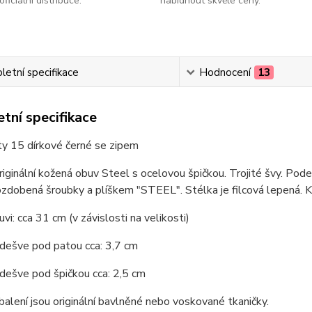
oficiální distribuce.
nabídnout skvělé ceny.
etní specifikace
Hodnocení
13
tní specifikace
ty 15 dírkové černé se zipem
originální kožená obuv Steel s ocelovou špičkou. Trojité švy. P
zdobená šroubky a plíškem "STEEL". Stélka je filcová lepená. Kva
vi: cca 31 cm (v závislosti na velikosti)
dešve pod patou cca: 3,7 cm
dešve pod špičkou cca: 2,5 cm
balení jsou originální bavlněné nebo voskované tkaničky.