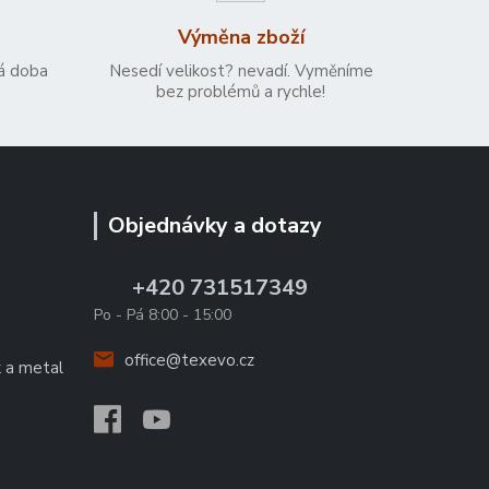
Výměna zboží
á doba
Nesedí velikost? nevadí. Vyměníme
bez problémů a rychle!
Objednávky a dotazy
+420 731517349
Po - Pá 8:00 - 15:00
office@texevo.cz
k a metal