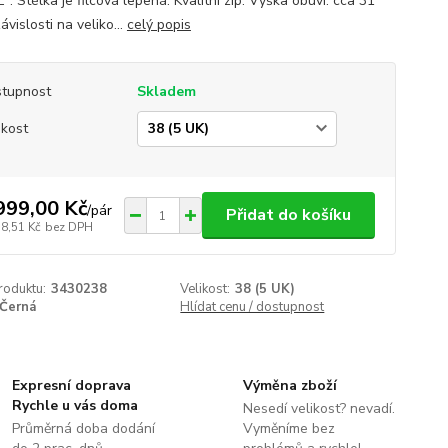
. Stélka je filcová lepená. Kvalitní zip. Výška obuvi: cca 31
ávislosti na veliko...
celý popis
tupnost
Skladem
ikost
999,00 Kč
/
pár
Přidat do košíku
78,51 Kč
bez DPH
roduktu:
3430238
Velikost:
38 (5 UK)
Černá
Hlídat cenu / dostupnost
Expresní doprava
Výměna zboží
Rychle u vás doma
Nesedí velikost? nevadí.
Průměrná doba dodání
Vyměníme bez