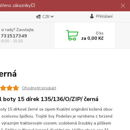
ěřeno zákazníky💥
Přihlášení
CZK
 si rady? Zavolejte.
0
ks
 731517349
za
0,00 Kč
á 8:00 - 15:00
černá
Ohodnotit produkt
l boty 15 dírek 135/136/O/ZIP/ černá
boty 15 dírkové černé se zipem Kvalitní originální kožená obuv
s ocelovou špičkou. Trojité švy. Podešev je vyrobena z tvrzené
 výrazným traktorovým vzorem, ozdobená šroubky a plíškem