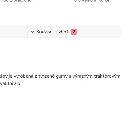
do 2 prac. dnů.
problémů a rychle!
Související zboží
2
odešev je vyrobena z tvrzené gumy s výrazným traktorovým
litní zip.