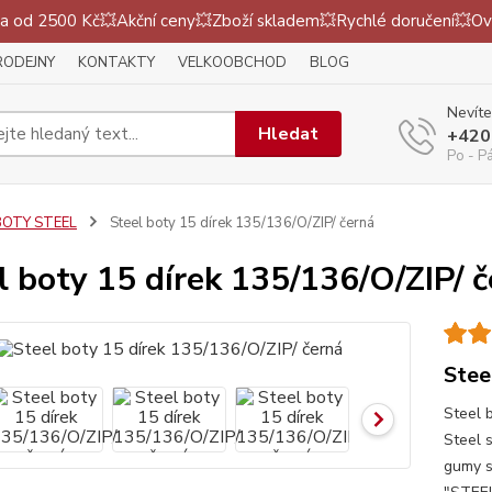
 od 2500 Kč💥Akční ceny💥Zboží skladem💥Rychlé doručení💥Ov
RODEJNY
KONTAKTY
VELKOOBCHOD
BLOG
Nevíte
Hledat
+420
Po - P
BOTY STEEL
Steel boty 15 dírek 135/136/O/ZIP/ černá
l boty 15 dírek 135/136/O/ZIP/ 
Stee
Steel 
Steel 
gumy s