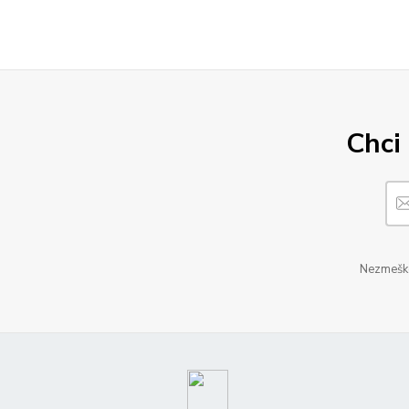
Chci 
Nezmeškej