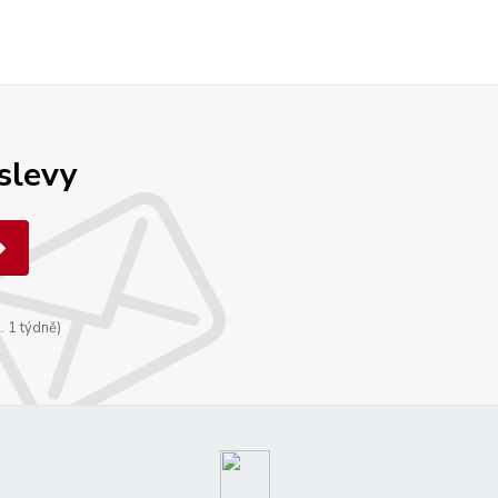
 slevy
. 1 týdně)