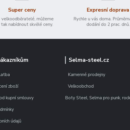
Super ceny
Expresní doprava
 velkoodběratelé, můžeme
Rychle u vás doma. Průměrn
tak nabídnout skvělé ceny.
dodání do 2 prac. dnů.
zákazníkům
Selma-steel.cz
latba
Kamenné prodejny
ení zboží
Velkoobchod
od kupní smlouvy
Boty Steel, Selma pro punk, roc
odmínky
bních údajů