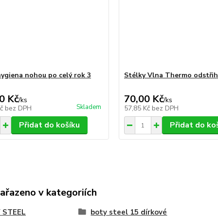
hygiena nohou po celý rok 3
Stélky Vlna Thermo odstřih
0 Kč
70,00 Kč
/
ks
/
ks
Skladem
Kč
bez DPH
57,85 Kč
bez DPH
Přidat do košíku
Přidat do ko
zařazeno v kategoriích
 STEEL
boty steel 15 dírkové