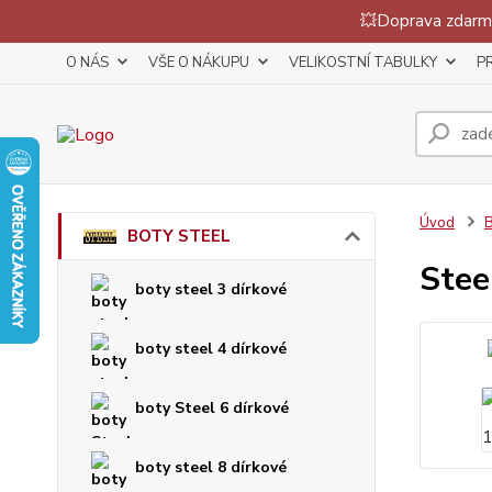
💥Doprava zdarma
O NÁS
VŠE O NÁKUPU
VELIKOSTNÍ TABULKY
P
Úvod
BOTY STEEL
Stee
boty steel 3 dírkové
boty steel 4 dírkové
boty Steel 6 dírkové
boty steel 8 dírkové