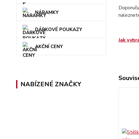
Doporučuj
NÁRAMKY
naleznet
DÁRKOVÉ POUKAZY
Jak vybr
AKČNÍ CENY
Souvise
NABÍZENÉ ZNAČKY