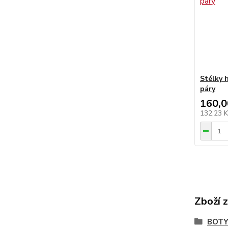
Stélky 
páry
160,0
132,23 
Zboží 
BOTY