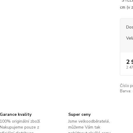
"STEEL"
cm (v z
Dos
Vel
2 
2 4
Číslo p
Barva:
Garance kvality
Super ceny
100% originální zboží.
Jsme velkoodběratelé,
Nakupujeme pouze z
můžeme Vám tak