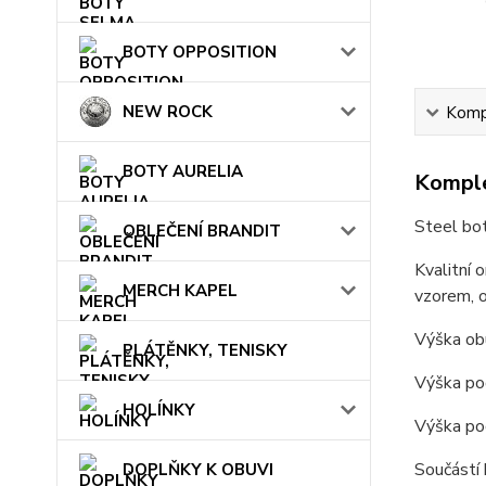
BOTY OPPOSITION
NEW ROCK
Kompl
BOTY AURELIA
Komple
Steel bo
OBLEČENÍ BRANDIT
Kvalitní 
MERCH KAPEL
vzorem, o
Výška obu
PLÁTĚNKY, TENISKY
Výška po
HOLÍNKY
Výška po
Součástí 
DOPLŇKY K OBUVI