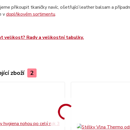
eme přikoupit tkaničky navíc, ošetřující leather balsam a případně
e v
doplňkovém sortimentu
.
at velikost? Rady a velikostní tabulky.
jící zboží
2