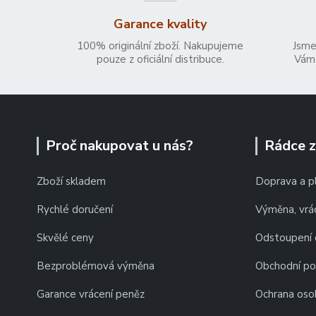
Garance kvality
100% originální zboží. Nakupujeme
Jsme
pouze z oficiální distribuce.
Vám 
Proč nakupovat u nás?
Rádce 
Zboží skladem
Doprava a p
Rychlé doručení
Výměna, vrác
Skvělé ceny
Odstoupení 
Bezproblémová výměna
Obchodní p
Garance vrácení peněz
Ochrana oso