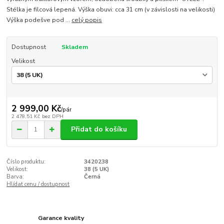
Stélka je filcová lepená. Výška obuvi: cca 31 cm (v závislosti na velikosti)
Výška podešve pod ...
celý popis
Dostupnost
Skladem
Velikost
2 999,00 Kč
/
pár
2 478,51 Kč
bez DPH
Přidat do košíku
Číslo produktu:
3420238
Velikost:
38 (5 UK)
Barva:
Černá
Hlídat cenu / dostupnost
Garance kvality