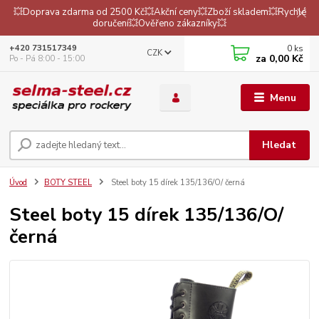
💥Doprava zdarma od 2500 Kč💥Akční ceny💥Zboží skladem💥Rychlé
doručení💥Ověřeno zákazníky💥
0
ks
+420 731517349
CZK
za
0,00 Kč
Po - Pá 8:00 - 15:00
Menu
Hledat
Úvod
BOTY STEEL
Steel boty 15 dírek 135/136/O/ černá
Steel boty 15 dírek 135/136/O/
černá