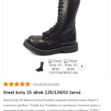
Ohodnotit produkt
Steel boty 15 dírek 135/136/O/ černá
Steel boty 15 dírkové černé Kvalitní originální kožená obuv Steel s
ocelovou špičkou. Trojité švy. Podešev je vyrobena z tvrzené gumy s
výrazným traktorovým vzorem, ozdobená šroubky a plíškem "STEEL".