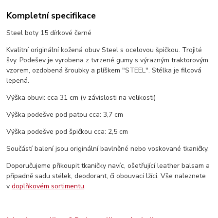
Kompletní specifikace
Steel boty 15 dírkové černé
Kvalitní originální kožená obuv Steel s ocelovou špičkou. Trojité
švy. Podešev je vyrobena z tvrzené gumy s výrazným traktorovým
vzorem, ozdobená šroubky a plíškem "STEEL". Stélka je filcová
lepená.
Výška obuvi: cca 31 cm (v závislosti na velikosti)
Výška podešve pod patou cca: 3,7 cm
Výška podešve pod špičkou cca: 2,5 cm
Součástí balení jsou originální bavlněné nebo voskované tkaničky.
Doporučujeme přikoupit tkaničky navíc, ošetřující leather balsam a
případně sadu stélek, deodorant, či obouvací lžíci. Vše naleznete
v
doplňkovém sortimentu
.