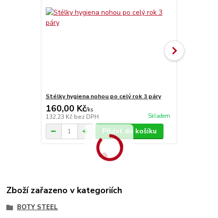
Stélky hygiena nohou po celý rok 3 páry
Stélky Vlna
160,00 Kč
70,00 Kč
/
ks
Skladem
132,23 Kč
bez DPH
57,85 Kč
bez
Přidat do košíku
Zboží zařazeno v kategoriích
BOTY STEEL