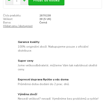
Přidat do košíku
Číslo produktu:
2870238
Velikost:
38 (5 UK)
Barva:
Černá
Hlídat cenu / dostupnost
Garance kvality
100% originální zboží. Nakupujeme pouze z oficiální
distribuce.
Super ceny
Jsme velkoodběratelé, můžeme Vám tak nabídnout skvělé
ceny.
Expresní doprava Rychle u vás doma
Průměrná doba dodání do 2 prac. dnů.
Výměna zboží
Nesedí velikost? nevadí. Vyměníme bez problémů a rychle!