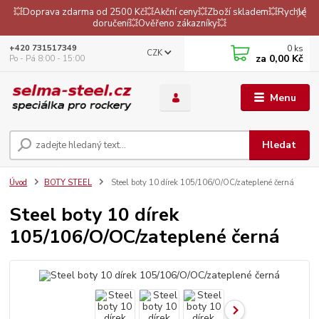
💥Doprava zdarma od 2500 Kč💥Akční ceny💥Zboží skladem💥Rychlé
doručení💥Ověřeno zákazníky💥
0
ks
+420 731517349
CZK
za
0,00 Kč
Po - Pá 8:00 - 15:00
Menu
Hledat
Úvod
BOTY STEEL
Steel boty 10 dírek 105/106/O/OC/zateplené černá
Steel boty 10 dírek
105/106/O/OC/zateplené černá