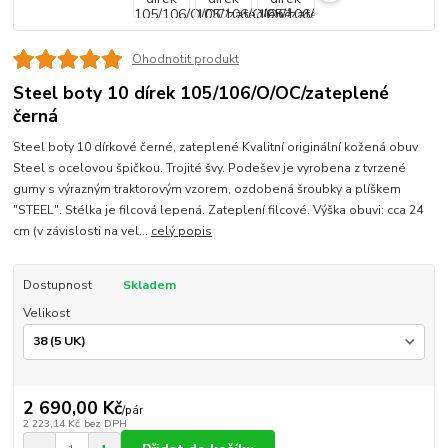
Ohodnotit produkt
Steel boty 10 dírek 105/106/O/OC/zateplené
černá
Steel boty 10 dírkové černé, zateplené Kvalitní originální kožená obuv
Steel s ocelovou špičkou. Trojité švy. Podešev je vyrobena z tvrzené
gumy s výrazným traktorovým vzorem, ozdobená šroubky a plíškem
"STEEL". Stélka je filcová lepená. Zateplení filcové. Výška obuvi: cca 24
cm (v závislosti na vel...
celý popis
Dostupnost
Skladem
Velikost
2 690,00 Kč
/
pár
2 223,14 Kč
bez DPH