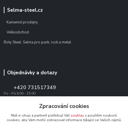
Selma-steel.cz
Kamenné prodejny
Velkoobchod
Boty Steel, Selma pro punk, rock a metal
Objednávky a dotazy
+420 731517349
Po - Pá 8:00 - 15:00
office@texevo.cz
Zpracování cookies
Náš e-shop a partneři potřebují Váš
souhlas
s použitím souborů
cookies, aby Vám mohli zobrazovat informace týkající se Vašich zájmů.