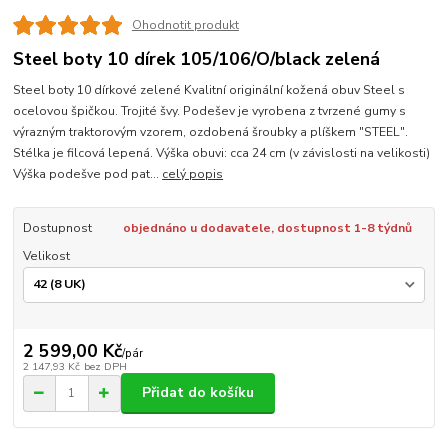
Ohodnotit produkt
Steel boty 10 dírek 105/106/O/black zelená
Steel boty 10 dírkové zelené Kvalitní originální kožená obuv Steel s
ocelovou špičkou. Trojité švy. Podešev je vyrobena z tvrzené gumy s
výrazným traktorovým vzorem, ozdobená šroubky a plíškem "STEEL".
Stélka je filcová lepená. Výška obuvi: cca 24 cm (v závislosti na velikosti)
Výška podešve pod pat...
celý popis
Dostupnost
objednáno u dodavatele, dostupnost 1-8 týdnů
Velikost
2 599,00 Kč
/
pár
2 147,93 Kč
bez DPH
Přidat do košíku