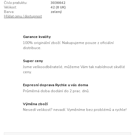
Číslo produktu:
3036642
Velikost:
42 (8 UK)
Barva:
zelený
Hlídat cenu / dostupnost
Garance kvality
100% originální zboží. Nakupujeme pouze z oficiální
distribuce.
Super ceny
Jsme velkoodběratelé, můžeme Vám tak nabídnout skvělé
ceny.
Expresní doprava Rychle u vás doma
Průměrná doba dodání do 2 prac. dnů.
Výměna zboží
Nesedí velikost? nevadí. Vyměníme bez problémů a rychle!