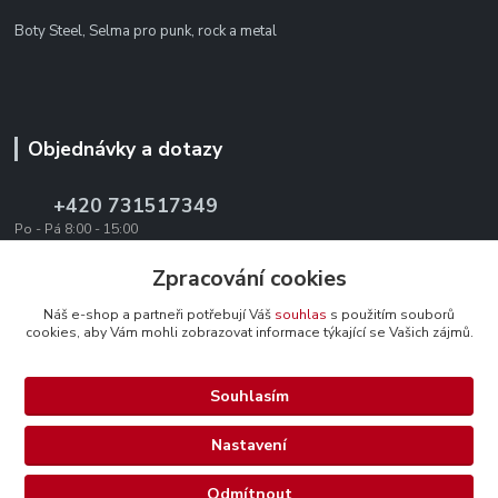
Boty Steel, Selma pro punk, rock a metal
Objednávky a dotazy
+420 731517349
Po - Pá 8:00 - 15:00
office@texevo.cz
Zpracování cookies
Náš e-shop a partneři potřebují Váš
souhlas
s použitím souborů
cookies, aby Vám mohli zobrazovat informace týkající se Vašich zájmů.
Souhlasím
Upravit sběr cookies.
Nastavení
Selma-steel.cz - Všechna práva vyhrazena.