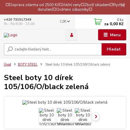
💥Doprava zdarma od 2500 Kč💥Akční ceny💥Zboží skladem💥Rychlé
doručení💥Ověřeno zákazníky💥
0
ks
+420 731517349
CZK
za
0,00 Kč
Po - Pá 8:00 - 15:00
Menu
Hledat
Úvod
BOTY STEEL
Steel boty 10 dírek 105/106/O/black zelená
Steel boty 10 dírek
105/106/O/black zelená