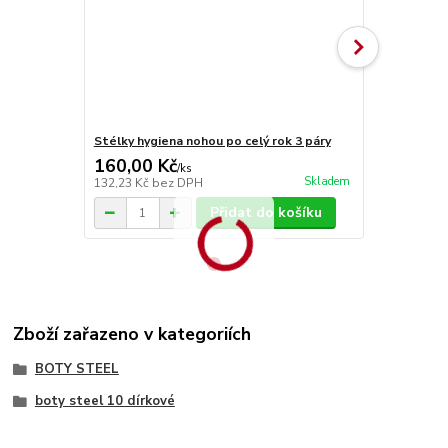
Stélky hygiena nohou po celý rok 3 páry
Stélky Vlna
160,00 Kč
70,00 Kč
/
ks
Skladem
132,23 Kč
bez DPH
57,85 Kč
bez
Přidat do košíku
Zboží zařazeno v kategoriích
BOTY STEEL
boty steel 10 dírkové