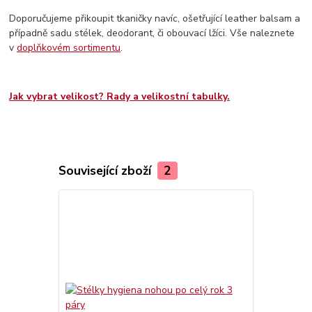
Doporučujeme přikoupit tkaničky navíc, ošetřující leather balsam a
případně sadu stélek, deodorant, či obouvací lžíci. Vše naleznete
v
doplňkovém sortimentu
.
Jak vybrat velikost? Rady a velikostní tabulky.
Související zboží
2