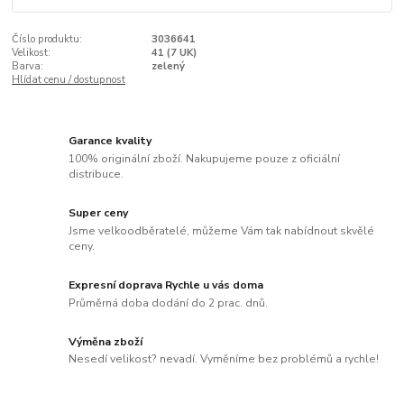
Číslo produktu:
3036641
Velikost:
41 (7 UK)
Barva:
zelený
Hlídat cenu / dostupnost
Garance kvality
100% originální zboží. Nakupujeme pouze z oficiální
distribuce.
Super ceny
Jsme velkoodběratelé, můžeme Vám tak nabídnout skvělé
ceny.
Expresní doprava Rychle u vás doma
Průměrná doba dodání do 2 prac. dnů.
Výměna zboží
Nesedí velikost? nevadí. Vyměníme bez problémů a rychle!