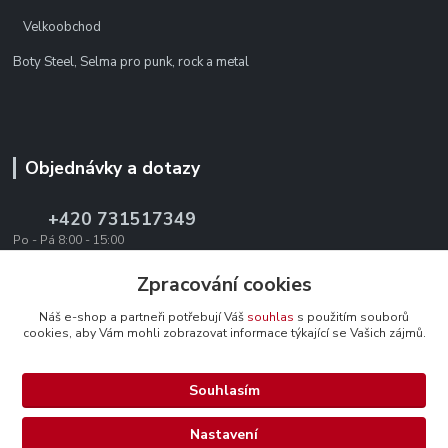
Velkoobchod
Boty Steel, Selma pro punk, rock a metal
Objednávky a dotazy
+420 731517349
Po - Pá 8:00 - 15:00
office@texevo.cz
Zpracování cookies
Náš e-shop a partneři potřebují Váš
souhlas
s použitím souborů
cookies, aby Vám mohli zobrazovat informace týkající se Vašich zájmů.
Souhlasím
Upravit sběr cookies.
Nastavení