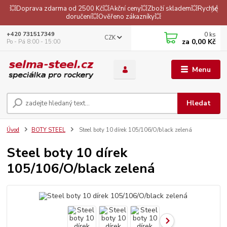
💥Doprava zdarma od 2500 Kč💥Akční ceny💥Zboží skladem💥Rychlé
doručení💥Ověřeno zákazníky💥
0
ks
+420 731517349
CZK
za
0,00 Kč
Po - Pá 8:00 - 15:00
Menu
Hledat
Úvod
BOTY STEEL
Steel boty 10 dírek 105/106/O/black zelená
Steel boty 10 dírek
105/106/O/black zelená