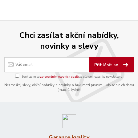
Chci zasílat akční nabídky,
novinky a slevy
Přihlásit se
Souhlasím se
zpracováním osobních údajů
za účelem rozesílky newsletteru.
Nezmeškej slevy, akční nabídky a novinky a buď mezi prvními, kdo se o nich dozví
(max. 1 týdně)
Garance kvality