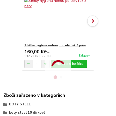
Stélky hygiena nohou po celý rok 3 páry
Stélky Vlna
160,00 Kč
70,00 Kč
/
ks
Skladem
132,23 Kč
bez DPH
57,85 Kč
bez
Přidat do košíku
Zboží zařazeno v kategoriích
BOTY STEEL
boty steel 10 dírkové