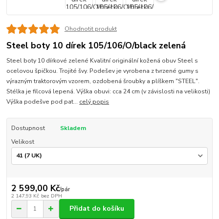
Ohodnotit produkt
Steel boty 10 dírek 105/106/O/black zelená
Steel boty 10 dírkové zelené Kvalitní originální kožená obuv Steel s
ocelovou špičkou. Trojité švy. Podešev je vyrobena z tvrzené gumy s
výrazným traktorovým vzorem, ozdobená šroubky a plíškem "STEEL".
Stélka je filcová lepená. Výška obuvi: cca 24 cm (v závislosti na velikosti)
Výška podešve pod pat...
celý popis
Dostupnost
Skladem
Velikost
2 599,00 Kč
/
pár
2 147,93 Kč
bez DPH
Přidat do košíku