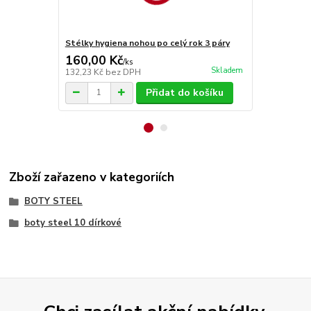
Stélky hygiena nohou po celý rok 3 páry
Stélky Vlna
160,00 Kč
70,00 Kč
/
ks
Skladem
132,23 Kč
bez DPH
57,85 Kč
bez
Přidat do košíku
Zboží zařazeno v kategoriích
BOTY STEEL
boty steel 10 dírkové