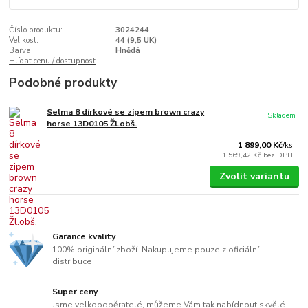
Číslo produktu:
3024244
Velikost:
44 (9,5 UK)
Barva:
Hnědá
Hlídat cenu / dostupnost
Podobné produkty
Selma 8 dírkové se zipem brown crazy
Skladem
horse 13D0105 Žl.obš.
1 899,00 Kč
/
ks
1 569,42 Kč
bez DPH
Zvolit variantu
Garance kvality
100% originální zboží. Nakupujeme pouze z oficiální
distribuce.
Super ceny
Jsme velkoodběratelé, můžeme Vám tak nabídnout skvělé