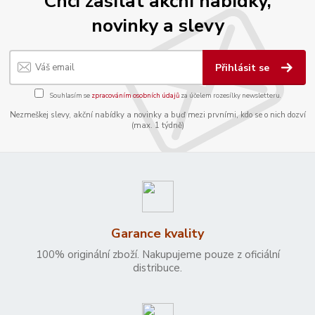
Chci zasílat akční nabídky,
novinky a slevy
Přihlásit se
Souhlasím se
zpracováním osobních údajů
za účelem rozesílky newsletteru.
Nezmeškej slevy, akční nabídky a novinky a buď mezi prvními, kdo se o nich dozví
(max. 1 týdně)
Garance kvality
100% originální zboží. Nakupujeme pouze z oficiální
distribuce.