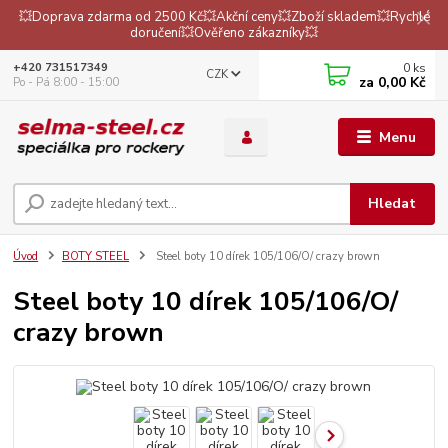
💥Doprava zdarma od 2500 Kč💥Akční ceny💥Zboží skladem💥Rychlé
doručení💥Ověřeno zákazníky💥
0
ks
+420 731517349
CZK
za
0,00 Kč
Po - Pá 8:00 - 15:00
Menu
Hledat
Úvod
BOTY STEEL
Steel boty 10 dírek 105/106/O/ crazy brown
Steel boty 10 dírek 105/106/O/
crazy brown