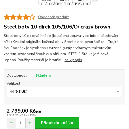
Ohodnotit produkt
Steel boty 10 dírek 105/106/O/ crazy brown
Steel boty 10 dírkové hnědé (broušená úprava, více info o ošetřování
níže) Kvalitní originální kožená obuv Steel s ocelovou špičkou. Trojité
švy. Podešev je vyrobena z tvrzené gumy s výrazným traktorovým
vzorem, ozdobená šroubky a plíškem "STEEL". Stélka je filcová
lepená. Použitý materiál je brouše...
celý popis
Dostupnost
Skladem
Velikost
2 799,00 Kč
/
pár
2 313,22 Kč
bez DPH
Přidat do košíku