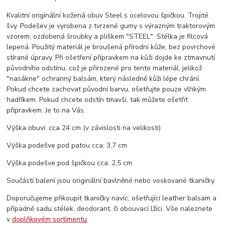
Kvalitní originální kožená obuv Steel s ocelovou špičkou. Trojité
švy. Podešev je vyrobena z tvrzené gumy s výrazným traktorovým
vzorem, ozdobená šroubky a plíškem "STEEL". Stélka je filcová
lepená. Použitý materiál je broušená přírodní kůže, bez povrchové
stírané úpravy. Při ošetření přípravkem na kůži dojde ke ztmavnutí
původního odstínu, což je přirozené pro tento materiál, jelikož
"nasákne" ochranný balsám, který následně kůži lépe chrání.
Pokud chcete zachovat původní barvu, ošetřujte pouze vlhkým
hadříkem. Pokud chcete odstín tmavší, tak můžete ošetřit
přípravkem. Je to na Vás.
Výška obuvi: cca 24 cm (v závislosti na velikosti)
Výška podešve pod patou cca: 3,7 cm
Výška podešve pod špičkou cca: 2,5 cm
Součástí balení jsou originální bavlněné nebo voskované tkaničky.
Doporučujeme přikoupit tkaničky navíc, ošetřující leather balsam a
případně sadu stélek, deodorant, či obouvací lžíci. Vše naleznete
v
doplňkovém sortimentu
.