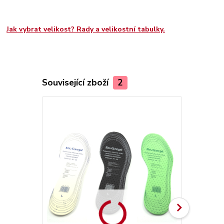
Jak vybrat velikost? Rady a velikostní tabulky.
Související zboží
2