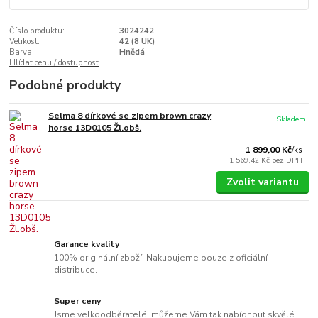
Číslo produktu:
3024242
Velikost:
42 (8 UK)
Barva:
Hnědá
Hlídat cenu / dostupnost
Podobné produkty
Selma 8 dírkové se zipem brown crazy
Skladem
horse 13D0105 Žl.obš.
1 899,00 Kč
/
ks
1 569,42 Kč
bez DPH
Zvolit variantu
Garance kvality
100% originální zboží. Nakupujeme pouze z oficiální
distribuce.
Super ceny
Jsme velkoodběratelé, můžeme Vám tak nabídnout skvělé