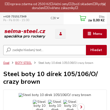
💥Doprava zdarma od 2500 Kč💥Akční ceny💥Zboží skladem💥Rychlé
doručení💥Ověřeno zákazníky💥
0
ks
+420 731517349
CZK
za
0,00 Kč
Po - Pá 8:00 - 15:00
Menu
Hledat
Úvod
BOTY STEEL
Steel boty 10 dírek 105/106/O/ crazy brown
Steel boty 10 dírek 105/106/O/
crazy brown