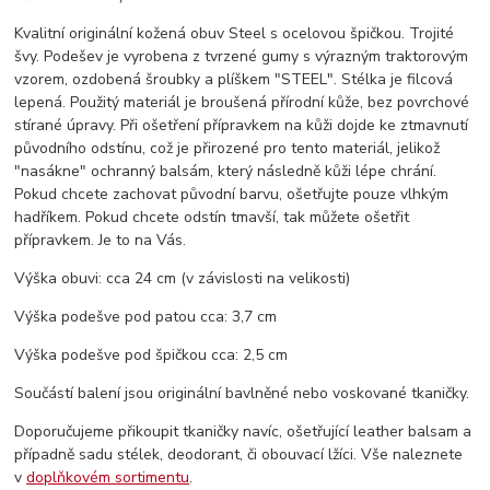
Kvalitní originální kožená obuv Steel s ocelovou špičkou. Trojité
švy. Podešev je vyrobena z tvrzené gumy s výrazným traktorovým
vzorem, ozdobená šroubky a plíškem "STEEL". Stélka je filcová
lepená. Použitý materiál je broušená přírodní kůže, bez povrchové
stírané úpravy. Při ošetření přípravkem na kůži dojde ke ztmavnutí
původního odstínu, což je přirozené pro tento materiál, jelikož
"nasákne" ochranný balsám, který následně kůži lépe chrání.
Pokud chcete zachovat původní barvu, ošetřujte pouze vlhkým
hadříkem. Pokud chcete odstín tmavší, tak můžete ošetřit
přípravkem. Je to na Vás.
Výška obuvi: cca 24 cm (v závislosti na velikosti)
Výška podešve pod patou cca: 3,7 cm
Výška podešve pod špičkou cca: 2,5 cm
Součástí balení jsou originální bavlněné nebo voskované tkaničky.
Doporučujeme přikoupit tkaničky navíc, ošetřující leather balsam a
případně sadu stélek, deodorant, či obouvací lžíci. Vše naleznete
v
doplňkovém sortimentu
.