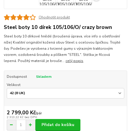
Ohodnotit produkt
Steel boty 10 dírek 105/106/O/ crazy brown
Steel boty 10 dírkové hnědé (broušená úprava, více info o ošetřování
níže) Kvalitní originální kožená obuv Steel s ocelovou špičkou. Trojité
švy. Podešev je vyrobena z tvrzené gumy s výrazným traktorovým
vzorem, ozdobená šroubky a plíškem "STEEL". Stélka je filcová
lepená. Použitý materiál je brouše...
celý popis
Dostupnost
Skladem
Velikost
2 799,00 Kč
/
pár
2 313,22 Kč
bez DPH
Přidat do košíku