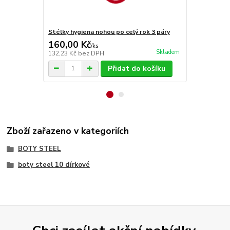
Stélky hygiena nohou po celý rok 3 páry
Stélky Vlna
160,00 Kč
70,00 Kč
/
ks
Skladem
132,23 Kč
bez DPH
57,85 Kč
bez
Přidat do košíku
Zboží zařazeno v kategoriích
BOTY STEEL
boty steel 10 dírkové