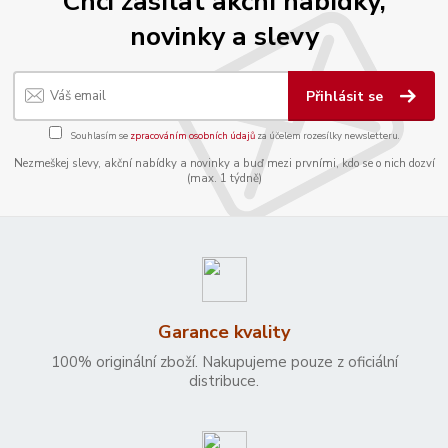
Chci zasílat akční nabídky,
novinky a slevy
Přihlásit se
Souhlasím se
zpracováním osobních údajů
za účelem rozesílky newsletteru.
Nezmeškej slevy, akční nabídky a novinky a buď mezi prvními, kdo se o nich dozví
(max. 1 týdně)
Garance kvality
100% originální zboží. Nakupujeme pouze z oficiální
distribuce.