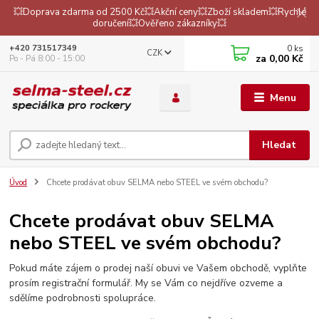
💥Doprava zdarma od 2500 Kč💥Akční ceny💥Zboží skladem💥Rychlé
doručení💥Ověřeno zákazníky💥
0
ks
+420 731517349
CZK
za
0,00 Kč
Po - Pá 8:00 - 15:00
Menu
Hledat
Úvod
Chcete prodávat obuv SELMA nebo STEEL ve svém obchodu?
Chcete prodávat obuv SELMA
nebo STEEL ve svém obchodu?
Pokud máte zájem o prodej naší obuvi ve Vašem obchodě, vyplňte
prosím registrační formulář. My se Vám co nejdříve ozveme a
sdělíme podrobnosti spolupráce.