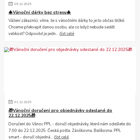
05
.
12
.
2025
🎄Vánoční dárky bez stresu🎄
Vážení zákazníci, víme, že s vánočními dárky to je to občas těžké.
Chceme překvapit danou osobu, ale co když nebude sedět
velikost? Odpověď je jedn...
číst celé
01
.
12
.
2025
🎁Vánoční doručení pro objednávky odeslané do
22.12.2025🎁
Doručení do Vánoc PPL - doručí objednávky, které nám odešlete do
7:00 do 22.12.2025. Česká pošta, Zásilkovna, Balíkovna, PPL
smart - doručí objedná...
číst celé