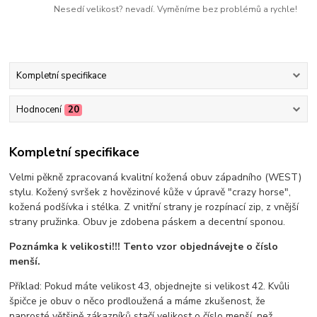
Nesedí velikost? nevadí. Vyměníme bez problémů a rychle!
Kompletní specifikace
Hodnocení
20
Kompletní specifikace
Velmi pěkně zpracovaná kvalitní kožená obuv západního (WEST)
stylu. Kožený svršek z hovězinové kůže v úpravě "crazy horse",
kožená podšívka i stélka. Z vnitřní strany je rozpínací zip, z vnější
strany pružinka. Obuv je zdobena páskem a decentní sponou.
Poznámka k velikosti!!! Tento vzor objednávejte o číslo
menší.
Příklad: Pokud máte velikost 43, objednejte si velikost 42. Kvůli
špičce je obuv o něco prodloužená a máme zkušenost, že
naprosté většině zákazníků stačí velikost o číslo menší, než