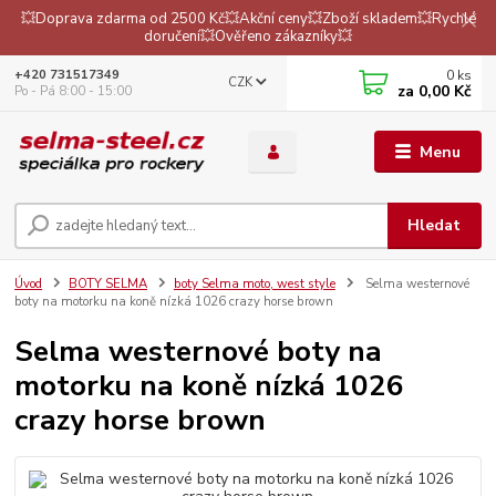
💥Doprava zdarma od 2500 Kč💥Akční ceny💥Zboží skladem💥Rychlé
doručení💥Ověřeno zákazníky💥
0
ks
+420 731517349
CZK
za
0,00 Kč
Po - Pá 8:00 - 15:00
Menu
Hledat
Úvod
BOTY SELMA
boty Selma moto, west style
Selma westernové
boty na motorku na koně nízká 1026 crazy horse brown
Selma westernové boty na
motorku na koně nízká 1026
crazy horse brown