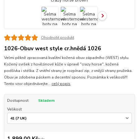
Ohodnotit produkt
1026-Obuv west style cr.hnědá 1026
Velmi pěkně zpracovaná kvalitní kožená obuv západního (WEST) stylu.
Kožený svršek z hovězinové kůže v úpravě "crazy horse", kožená
podšívka i stélka. Z vnitřní strany je rozpínací zip, z vnější strany pružinka.
Obuv je zdobena páskem a decentní sponou. Poznámka k velikosti!!!
Tento vzor objednávejte...
celý popis
Dostupnost
Skladem
Velikost
1 899,00 Kč