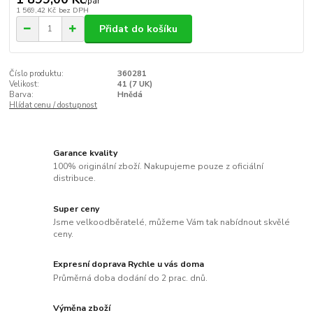
/
pár
1 569,42 Kč
bez DPH
Přidat do košíku
Číslo produktu:
360281
Velikost:
41 (7 UK)
Barva:
Hnědá
Hlídat cenu / dostupnost
Garance kvality
100% originální zboží. Nakupujeme pouze z oficiální
distribuce.
Super ceny
Jsme velkoodběratelé, můžeme Vám tak nabídnout skvělé
ceny.
Expresní doprava Rychle u vás doma
Průměrná doba dodání do 2 prac. dnů.
Výměna zboží