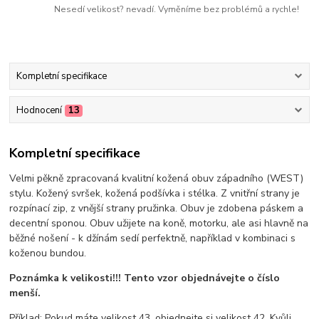
Nesedí velikost? nevadí. Vyměníme bez problémů a rychle!
Kompletní specifikace
Hodnocení
13
Kompletní specifikace
Velmi pěkně zpracovaná kvalitní kožená obuv západního (WEST)
stylu. Kožený svršek, kožená podšívka i stélka. Z vnitřní strany je
rozpínací zip, z vnější strany pružinka. Obuv je zdobena páskem a
decentní sponou. Obuv užijete na koně, motorku, ale asi hlavně na
běžné nošení - k džínám sedí perfektně, například v kombinaci s
koženou bundou.
Poznámka k velikosti!!! Tento vzor objednávejte o číslo
menší.
Příklad: Pokud máte velikost 43, objednejte si velikost 42. Kvůli