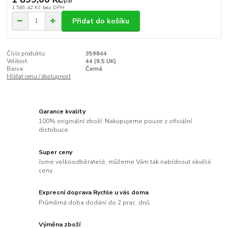
/
pár
1 569,42 Kč
bez DPH
Přidat do košíku
Číslo produktu:
359844
Velikost:
44 (9,5 UK)
Barva:
Černá
Hlídat cenu / dostupnost
Garance kvality
100% originální zboží. Nakupujeme pouze z oficiální
distribuce.
Super ceny
Jsme velkoodběratelé, můžeme Vám tak nabídnout skvělé
ceny.
Expresní doprava Rychle u vás doma
Průměrná doba dodání do 2 prac. dnů.
Výměna zboží