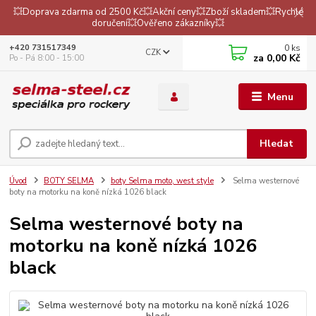
💥Doprava zdarma od 2500 Kč💥Akční ceny💥Zboží skladem💥Rychlé
doručení💥Ověřeno zákazníky💥
0
ks
+420 731517349
CZK
za
0,00 Kč
Po - Pá 8:00 - 15:00
Menu
Hledat
Úvod
BOTY SELMA
boty Selma moto, west style
Selma westernové
boty na motorku na koně nízká 1026 black
Selma westernové boty na
motorku na koně nízká 1026
black