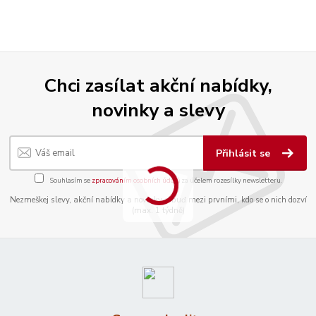
Chci zasílat akční nabídky,
novinky a slevy
Přihlásit se
Souhlasím se
zpracováním osobních údajů
za účelem rozesílky newsletteru.
Nezmeškej slevy, akční nabídky a novinky a buď mezi prvními, kdo se o nich dozví
(max. 1 týdně)