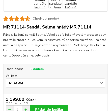
Ohodnotit produkt
MR 71114-Sandál Selma hnědý MR 71114
Pánský kožený sandál Selma. Velmi dobře řešený systém aretace obuvi
pro Vaše chodidlo - celkem 3x nastavitelný pásek na suchý zip - na patě,
nártu a na špičce. Stélka je kožená a vyměkčená. Podešev je flexibilní a
komfortní. Jedná se o pohodlnou a kvalitní koženou obuv za dobrou
cenu. Doporučujeme.
celý popis
Dostupnost
Skladem
Velikost
1 199,00 Kč
/
pár
990,91 Kč
bez DPH
Přidat do košíku