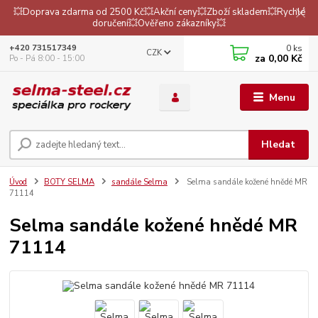
💥Doprava zdarma od 2500 Kč💥Akční ceny💥Zboží skladem💥Rychlé
doručení💥Ověřeno zákazníky💥
0
ks
+420 731517349
CZK
za
0,00 Kč
Po - Pá 8:00 - 15:00
Menu
Hledat
Úvod
BOTY SELMA
sandále Selma
Selma sandále kožené hnědé MR
71114
Selma sandále kožené hnědé MR
71114