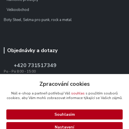
Velkoobchod
Boty Steel, Selma pro punk, rock a metal
Objednávky a dotazy
+420 731517349
Po - Pá 8:00 - 15:00
office@texevo.cz
Zpracování cookies
Náš e-shop a partneři potřebují Váš
souhlas
s použitím souborů
cookies, aby Vám mohli zobrazovat informace týkající se Vašich zájmů.
Souhlasím
Upravit sběr cookies.
Nastavení