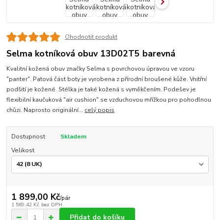
Ohodnotit produkt
Selma kotníková obuv 13D02T5 barevná
Kvalitní kožená obuv značky Selma s povrchovou úpravou ve vzoru
"panter". Patová část boty je vyrobena z přírodní broušené kůže. Vnitřní
podšití je kožené. Stélka je také kožená s vyměkčením. Podešev je
flexibilní kaučuková "air cushion" se vzduchovou mřížkou pro pohodlnou
chůzi. Naprosto originální...
celý popis
Dostupnost
Skladem
Velikost
1 899,00 Kč
/
pár
1 569,42 Kč
bez DPH
Přidat do košíku