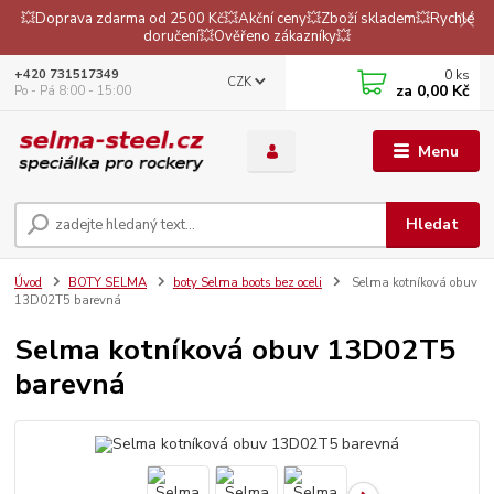
💥Doprava zdarma od 2500 Kč💥Akční ceny💥Zboží skladem💥Rychlé
doručení💥Ověřeno zákazníky💥
0
ks
+420 731517349
CZK
za
0,00 Kč
Po - Pá 8:00 - 15:00
Menu
Hledat
Úvod
BOTY SELMA
boty Selma boots bez oceli
Selma kotníková obuv
13D02T5 barevná
Selma kotníková obuv 13D02T5
barevná