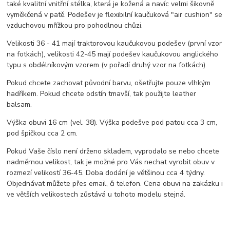
také kvalitní vnitřní stélka, která je kožená a navíc velmi šikovně
vyměkčená v patě. Podešev je flexibilní kaučuková "air cushion" se
vzduchovou mřížkou pro pohodlnou chůzi.
Velikosti 36 - 41 mají traktorovou kaučukovou podešev (první vzor
na fotkách), velikosti 42-45 mají podešev kaučukovou anglického
typu s obdélníkovým vzorem (v pořadí druhý vzor na fotkách).
Pokud chcete zachovat původní barvu, ošetřujte pouze vlhkým
hadříkem. Pokud chcete odstín tmavší, tak použijte leather
balsam.
Výška obuvi 16 cm (vel. 38). Výška podešve pod patou cca 3 cm,
pod špičkou cca 2 cm.
Pokud Vaše číslo není drženo skladem, vyprodalo se nebo chcete
nadměrnou velikost, tak je možné pro Vás nechat vyrobit obuv v
rozmezí velikostí 36-45. Doba dodání je většinou cca 4 týdny.
Objednávat můžete přes email, či telefon. Cena obuvi na zakázku i
ve větších velikostech zůstává u tohoto modelu stejná.