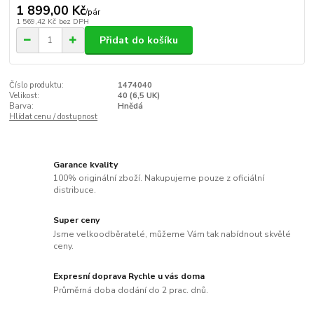
1 899,00 Kč
/
pár
1 569,42 Kč
bez DPH
Přidat do košíku
Číslo produktu:
1474040
Velikost:
40 (6,5 UK)
Barva:
Hnědá
Hlídat cenu / dostupnost
Garance kvality
100% originální zboží. Nakupujeme pouze z oficiální
distribuce.
Super ceny
Jsme velkoodběratelé, můžeme Vám tak nabídnout skvělé
ceny.
Expresní doprava Rychle u vás doma
Průměrná doba dodání do 2 prac. dnů.