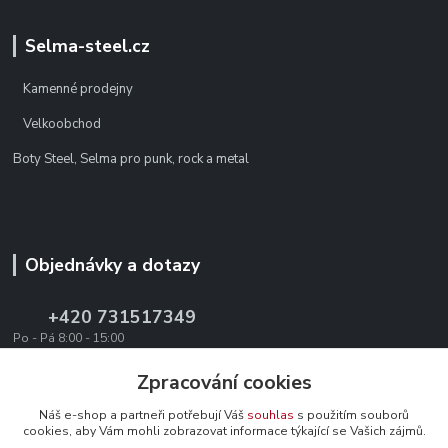
Selma-steel.cz
Kamenné prodejny
Velkoobchod
Boty Steel, Selma pro punk, rock a metal
Objednávky a dotazy
+420 731517349
Po - Pá 8:00 - 15:00
office@texevo.cz
Zpracování cookies
Náš e-shop a partneři potřebují Váš
souhlas
s použitím souborů
cookies, aby Vám mohli zobrazovat informace týkající se Vašich zájmů.