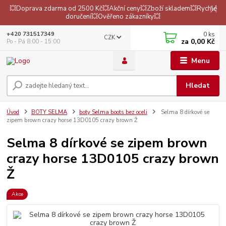
💥Doprava zdarma od 2500 Kč💥Akční ceny💥Zboží skladem💥Rychlé
doručení💥Ověřeno zákazníky💥
0
ks
+420 731517349
CZK
za
0,00 Kč
Po - Pá 8:00 - 15:00
Menu
Hledat
Úvod
BOTY SELMA
boty Selma boots bez oceli
Selma 8 dírkové se
zipem brown crazy horse 13D0105 crazy brown Ž
Selma 8 dírkové se zipem brown
crazy horse 13D0105 crazy brown
Ž
Akce