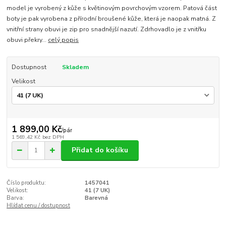
model je vyrobený z kůže s květinovým povrchovým vzorem. Patová část
boty je pak vyrobena z přírodní broušené kůže, která je naopak matná. Z
vnitřní strany obuvi je zip pro snadnější nazutí. Zdrhovadlo je z vnitřku
obuvi překry...
celý popis
Dostupnost
Skladem
Velikost
1 899,00 Kč
/
pár
1 569,42 Kč
bez DPH
Přidat do košíku
Číslo produktu:
1457041
Velikost:
41 (7 UK)
Barva:
Barevná
Hlídat cenu / dostupnost