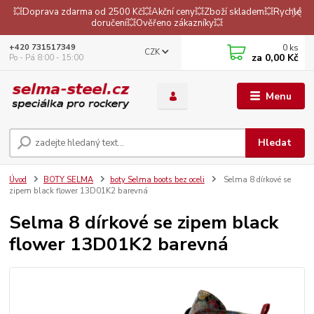
💥Doprava zdarma od 2500 Kč💥Akční ceny💥Zboží skladem💥Rychlé
doručení💥Ověřeno zákazníky💥
0
ks
+420 731517349
CZK
za
0,00 Kč
Po - Pá 8:00 - 15:00
Menu
Hledat
Úvod
BOTY SELMA
boty Selma boots bez oceli
Selma 8 dírkové se
zipem black flower 13D01K2 barevná
Selma 8 dírkové se zipem black
flower 13D01K2 barevná