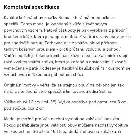
Kompletní specifikace
Kvalitní kožená obuv značky Selma, která má hned několik
specifik. Tento model je vyrobený z kůže s květinovým
povrchovým vzorem. Patová část boty je pak vyrobena z přírodní
broušené kůže, která je naopak matná. Z vnitřní strany obuvi je zip
pro snadnější nazutí. Zdrhovadlo je z vnitřku obuvi překryté
tenkým koženým proužkem - proti průtahu vzduchu a pohodlí.
Vnitřní podšití je řešeno kombinací kůže a textilu. Za zmínku stojí
také kvalitní vnitřní stélka, která je kožená a navíc velmi šikovně
vyměkčená v patě. Podešev je flexibilní kaučuková "air cushion" se
vzduchovou mřížkou pro pohodlnou chůzi.
Originální motivy - věřte, že se stejnou obuví na někoho jen tak
nenarazíte. Jedná se o speciální limitovanou edici Selma.
Výška obuvi 16 cm (vel. 38). Výška podešve pod patou cca 3 cm,
pod špičkou cca 2 cm.
Model je možné pro Vás nechat vyrobit na zakázku i bez zipu.
Pokud potřebujete jinou velikost, obuv můžeme nechat vyrobit ve
velikostech od 36 až do 45. Doba dodání obuvi na zakázku, či