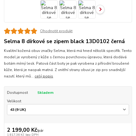
Ohodnotit produkt
Selma 8 dírkové se zipem black 13D0102 černá
Kvalitní kožená obuv značky Selma, která má hned několik specifik. Tento
model je vyrobený z kůže s černou povrchovou úpravou, která dodává
botám mírný lesk. Patová část boty je pak vyrobena z přírodní broušené
kůže, která je naopak matná. Z vnitřní strany obuvi je zip pro snadnější
nazutí, který mů...
celý popis
Dostupnost
Skladem
Velikost
2 199,00 Kč
/
pár
1 817,36 Kč
bez DPH