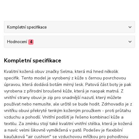
Kompletní specifikace
Hodnocení
4
Kompletní specifikace
Kvalitní kožená obuv značky Selma, která má hned několik
specifik. Tento model je vyrobený z kůže s černou povrchovou
úpravou, která dodává botám mírný lesk. Patová část boty je pak
vyrobena z přírodní broušené kůže, která je naopak matná. Z
vnitřní strany obuvi je zip pro snadnější nazutí, který můžete
používat nebo nemusíte, ale určitě se bude hodit. Zdrhovadlo je z
vnitřku obuvi překryté tenkým koženým proužkem - proti průtahu
vzduchu a pohodlí. Vnitřní podšití je řešeno kombinací kůže a
textilu. Za zmínku stojí také kvalitní vnitřní stélka, která je kožená
a navíc velmi šikovně vyměkčená v patě. Podešev je flexibilní
kaučuková "air cushion" se vzduchovou mřížkou pro pohodlnou