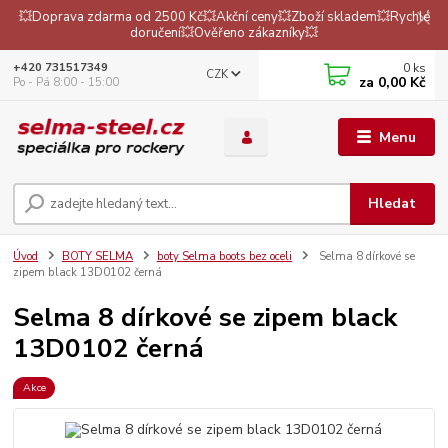
💥Doprava zdarma od 2500 Kč💥Akční ceny💥Zboží skladem💥Rychlé
doručení💥Ověřeno zákazníky💥
0
ks
+420 731517349
CZK
za
0,00 Kč
Po - Pá 8:00 - 15:00
Menu
Hledat
Úvod
BOTY SELMA
boty Selma boots bez oceli
Selma 8 dírkové se
zipem black 13D0102 černá
Selma 8 dírkové se zipem black
13D0102 černá
Akce