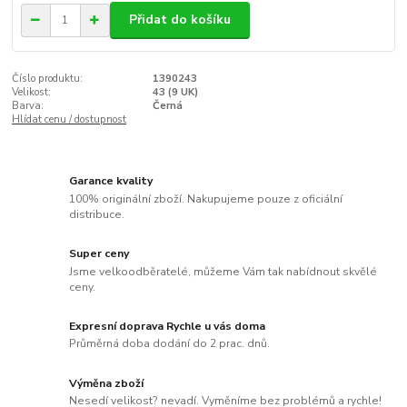
Přidat do košíku
Číslo produktu:
1390243
Velikost:
43 (9 UK)
Barva:
Černá
Hlídat cenu / dostupnost
Garance kvality
100% originální zboží. Nakupujeme pouze z oficiální
distribuce.
Super ceny
Jsme velkoodběratelé, můžeme Vám tak nabídnout skvělé
ceny.
Expresní doprava Rychle u vás doma
Průměrná doba dodání do 2 prac. dnů.
Výměna zboží
Nesedí velikost? nevadí. Vyměníme bez problémů a rychle!