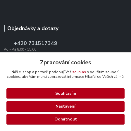
Objednávky a dotazy
+420 731517349
Po - Pá 8:00 - 15:00
office@texevo.cz
Zpracování cookies
Náš e-shop a partneři potřebují Váš
souhlas
s použitím souborů
cookies, aby Vám mohli zobrazovat informace týkající se Vašich zájmů.
Souhlasím
Upravit sběr cookies.
Nastavení
Selma-steel.cz - Všechna práva vyhrazena.