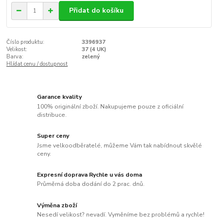
Přidat do košíku
Číslo produktu:
3396937
Velikost:
37 (4 UK)
Barva:
zelený
Hlídat cenu / dostupnost
Garance kvality
100% originální zboží. Nakupujeme pouze z oficiální
distribuce.
Super ceny
Jsme velkoodběratelé, můžeme Vám tak nabídnout skvělé
ceny.
Expresní doprava Rychle u vás doma
Průměrná doba dodání do 2 prac. dnů.
Výměna zboží
Nesedí velikost? nevadí. Vyměníme bez problémů a rychle!