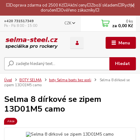
💥Doprava zdarma od 2500 Kč💥Akční ceny💥Zboží skladem💥Rychlé
doručení💥Ověřeno zákazníky💥
0
ks
+420 731517349
CZK
za
0,00 Kč
Po - Pá 8:00 - 15:00
Menu
Hledat
Úvod
BOTY SELMA
boty Selma boots bez oceli
Selma 8 dírkové se
zipem 13D01M5 camo
Selma 8 dírkové se zipem
13D01M5 camo
Akce