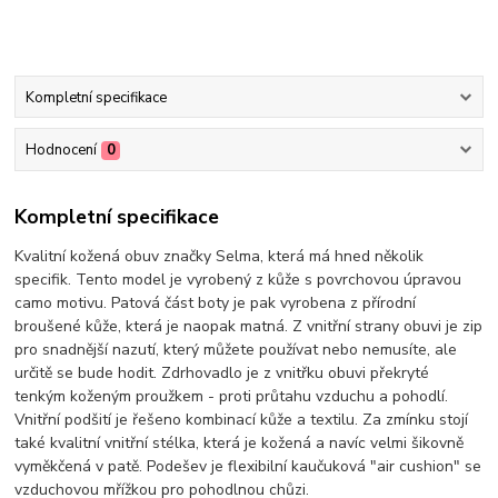
Kompletní specifikace
Hodnocení
0
Kompletní specifikace
Kvalitní kožená obuv značky Selma, která má hned několik
specifik. Tento model je vyrobený z kůže s povrchovou úpravou
camo motivu. Patová část boty je pak vyrobena z přírodní
broušené kůže, která je naopak matná. Z vnitřní strany obuvi je zip
pro snadnější nazutí, který můžete používat nebo nemusíte, ale
určitě se bude hodit. Zdrhovadlo je z vnitřku obuvi překryté
tenkým koženým proužkem - proti průtahu vzduchu a pohodlí.
Vnitřní podšití je řešeno kombinací kůže a textilu. Za zmínku stojí
také kvalitní vnitřní stélka, která je kožená a navíc velmi šikovně
vyměkčená v patě. Podešev je flexibilní kaučuková "air cushion" se
vzduchovou mřížkou pro pohodlnou chůzi.