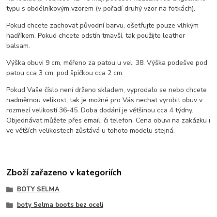
typu s obdélníkovým vzorem (v pořadí druhý vzor na fotkách).
Pokud chcete zachovat původní barvu, ošetřujte pouze vlhkým
hadříkem. Pokud chcete odstín tmavší, tak použijte leather
balsam.
Výška obuvi 9 cm, měřeno za patou u vel. 38. Výška podešve pod
patou cca 3 cm, pod špičkou cca 2 cm.
Pokud Vaše číslo není drženo skladem, vyprodalo se nebo chcete
nadměrnou velikost, tak je možné pro Vás nechat vyrobit obuv v
rozmezí velikostí 36-45. Doba dodání je většinou cca 4 týdny.
Objednávat můžete přes email, či telefon. Cena obuvi na zakázku i
ve větších velikostech zůstává u tohoto modelu stejná.
Zboží zařazeno v kategoriích
BOTY SELMA
boty Selma boots bez oceli