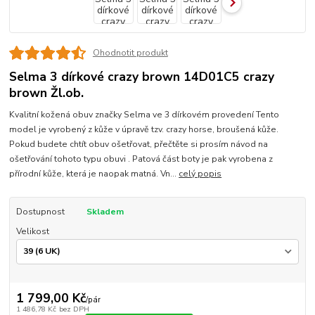
Ohodnotit produkt
Selma 3 dírkové crazy brown 14D01C5 crazy
brown Žl.ob.
Kvalitní kožená obuv značky Selma ve 3 dírkovém provedení Tento
model je vyrobený z kůže v úpravě tzv. crazy horse, broušená kůže.
Pokud budete chtít obuv ošetřovat, přečtěte si prosím návod na
ošetřování tohoto typu obuvi . Patová část boty je pak vyrobena z
přírodní kůže, která je naopak matná. Vn...
celý popis
Dostupnost
Skladem
Velikost
1 799,00 Kč
/
pár
1 486,78 Kč
bez DPH