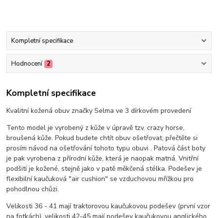
Kompletní specifikace
Hodnocení
2
Kompletní specifikace
Kvalitní kožená obuv značky Selma ve 3 dírkovém provedení
Tento model je vyrobený z kůže v úpravě tzv. crazy horse,
broušená kůže. Pokud budete chtít obuv ošetřovat, přečtěte si
prosím návod na ošetřování tohoto typu obuvi . Patová část boty
je pak vyrobena z přírodní kůže, která je naopak matná. Vnitřní
podšití je kožené, stejně jako v patě měkčená stélka. Podešev je
flexibilní kaučuková "air cushion" se vzduchovou mřížkou pro
pohodlnou chůzi.
Velikosti 36 - 41 mají traktorovou kaučukovou podešev (první vzor
na fotkách), velikosti 42-45 mají podešev kaučukovou anglického