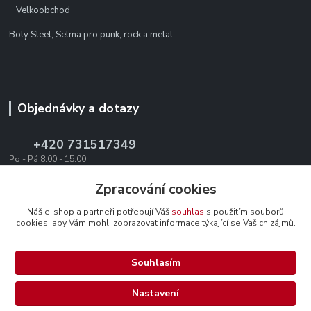
Velkoobchod
Boty Steel, Selma pro punk, rock a metal
Objednávky a dotazy
+420 731517349
Po - Pá 8:00 - 15:00
office@texevo.cz
Zpracování cookies
Náš e-shop a partneři potřebují Váš
souhlas
s použitím souborů
cookies, aby Vám mohli zobrazovat informace týkající se Vašich zájmů.
Souhlasím
Upravit sběr cookies.
Nastavení