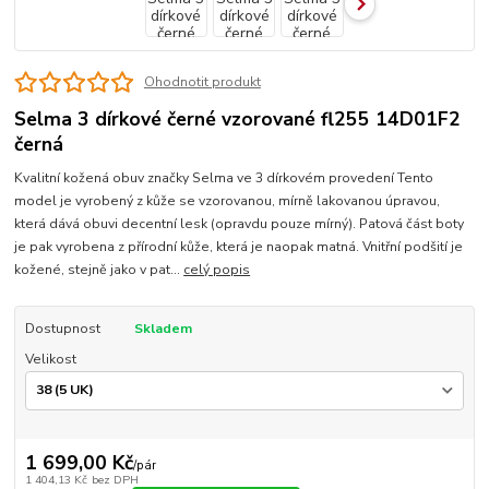
Ohodnotit produkt
Selma 3 dírkové černé vzorované fl255 14D01F2
černá
Kvalitní kožená obuv značky Selma ve 3 dírkovém provedení Tento
model je vyrobený z kůže se vzorovanou, mírně lakovanou úpravou,
která dává obuvi decentní lesk (opravdu pouze mírný). Patová část boty
je pak vyrobena z přírodní kůže, která je naopak matná. Vnitřní podšití je
kožené, stejně jako v pat...
celý popis
Dostupnost
Skladem
Velikost
1 699,00 Kč
/
pár
1 404,13 Kč
bez DPH