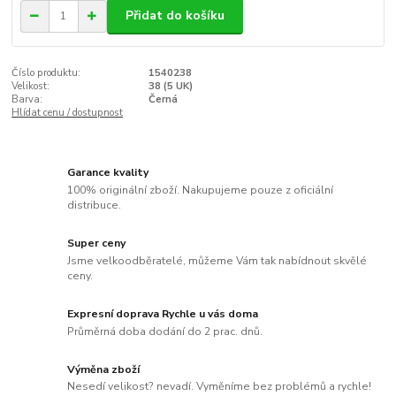
Přidat do košíku
Číslo produktu:
1540238
Velikost:
38 (5 UK)
Barva:
Černá
Hlídat cenu / dostupnost
Garance kvality
100% originální zboží. Nakupujeme pouze z oficiální
distribuce.
Super ceny
Jsme velkoodběratelé, můžeme Vám tak nabídnout skvělé
ceny.
Expresní doprava Rychle u vás doma
Průměrná doba dodání do 2 prac. dnů.
Výměna zboží
Nesedí velikost? nevadí. Vyměníme bez problémů a rychle!