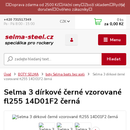
💥Doprava zdarma od 2500 Kč💥Akční ceny💥Zboží skladem💥Rychlé
doručení💥Ověřeno zákazníky💥
0
ks
+420 731517349
CZK
za
0,00 Kč
Po - Pá 8:00 - 15:00
Menu
Hledat
Úvod
BOTY SELMA
boty Selma boots bez oceli
Selma 3 dírkové černé
vzorované fl255 14D01F2 černá
Selma 3 dírkové černé vzorované
fl255 14D01F2 černá