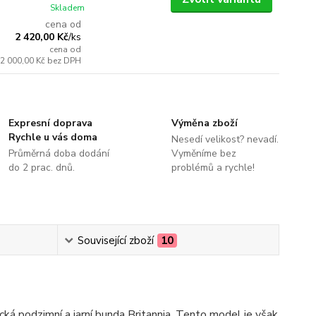
Skladem
cena od
2 420,00 Kč
/
ks
cena od
2 000,00 Kč
bez DPH
Expresní doprava
Výměna zboží
Rychle u vás doma
Nesedí velikost? nevadí.
Průměrná doba dodání
Vyměníme bez
do 2 prac. dnů.
problémů a rychle!
Související zboží
10
cká podzimní a jarní bunda Britannia. Tento model je však