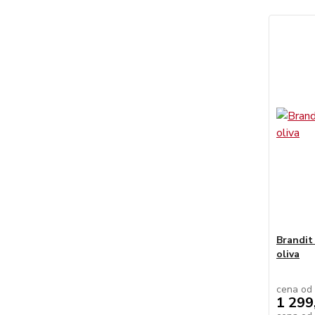
Brandit
oliva
cena od
1 299