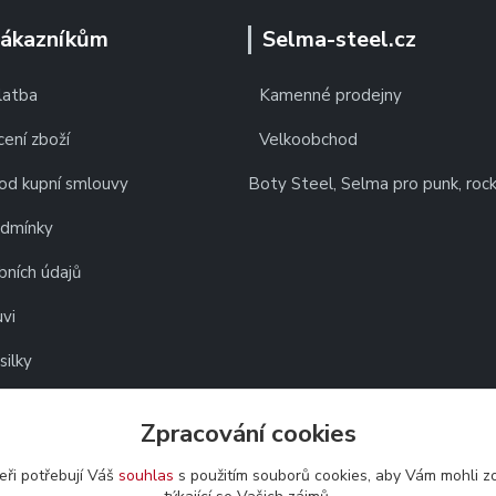
zákazníkům
Selma-steel.cz
latba
Kamenné prodejny
ení zboží
Velkoobchod
od kupní smlouvy
Boty Steel, Selma pro punk, roc
odmínky
bních údajů
vi
silky
Zpracování cookies
eři potřebují Váš
souhlas
s použitím souborů cookies, aby Vám mohli z
Upravit sběr cookies.