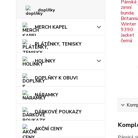
doplňky
MERCH KAPEL
PLÁTĚNKY, TENISKY
HOLÍNKY
DOPLŇKY K OBUVI
NÁRAMKY
Kompl
DÁRKOVÉ POUKAZY
Komple
AKČNÍ CENY
Pánská z