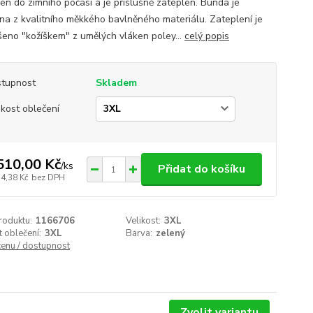
ven do zimního počasí a je příslušně zateplen. Bunda je
na z kvalitního měkkého bavlněného materiálu. Zateplení je
šeno "kožíškem" z umělých vláken poley...
celý popis
tupnost
Skladem
ikost oblečení
510,00 Kč
/
ks
Přidat do košíku
74,38 Kč
bez DPH
roduktu:
1166706
Velikost:
3XL
t oblečení:
3XL
Barva:
zelený
cenu / dostupnost
Zvolit variantu