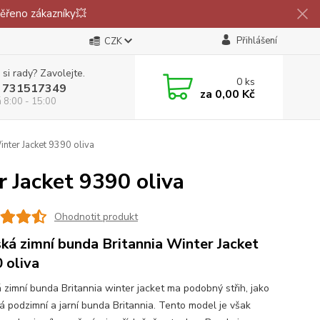
ěřeno zákazníky💥
Přihlášení
CZK
 si rady? Zavolejte.
0
ks
 731517349
za
0,00 Kč
á 8:00 - 15:00
nter Jacket 9390 oliva
 Jacket 9390 oliva
Ohodnotit produkt
ká zimní bunda Britannia Winter Jacket
 oliva
 zimní bunda Britannia winter jacket ma podobný střih, jako
ká podzimní a jarní bunda Britannia. Tento model je však