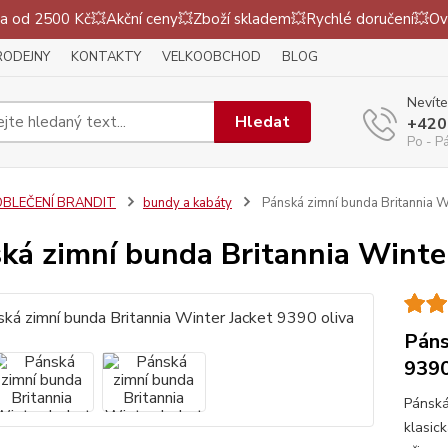
 od 2500 Kč💥Akční ceny💥Zboží skladem💥Rychlé doručení💥Ov
RODEJNY
KONTAKTY
VELKOOBCHOD
BLOG
Nevíte
Hledat
+420
Po - P
OBLEČENÍ BRANDIT
bundy a kabáty
Pánská zimní bunda Britannia Wi
ká zimní bunda Britannia Winter
Páns
9390
Pánská
klasic