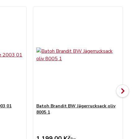
003 01
Batoh Brandit BW Jägerrucksack oliv
Ba
8005 1
80
1 199,00 Kč
1 