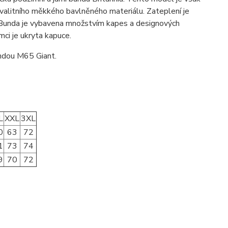
kvalitního měkkého bavlněného materiálu. Zateplení je
. Bunda je vybavena množstvím kapes a designových
ci je ukryta kapuce.
undou M65 Giant.
L
XXL
3XL
0
63
72
1
73
74
9
70
72