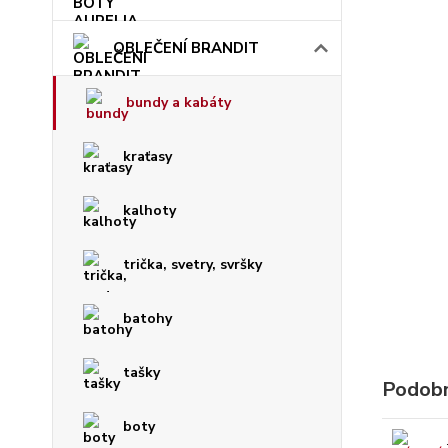
OBLEČENÍ BRANDIT
bundy a kabáty
kraťasy
kalhoty
trička, svetry, svršky
batohy
tašky
Podobn
boty