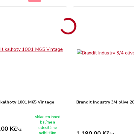
 kalhoty 1001 M65 Vintage
Brandit Industry 3/4 olive 2
skladem ihned
balíme a
,00 Kč
odesíláme
/
ks
1 190,00 Kč
nejbližším