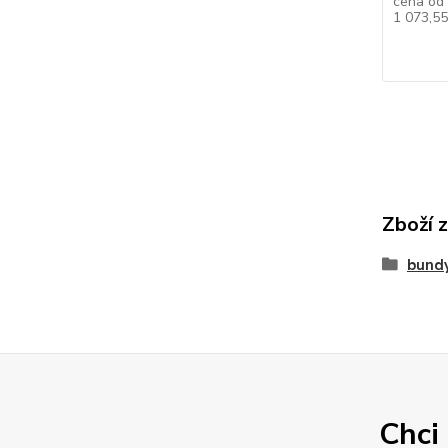
cena od
1 073,5
Zboží 
bundy
Chci 