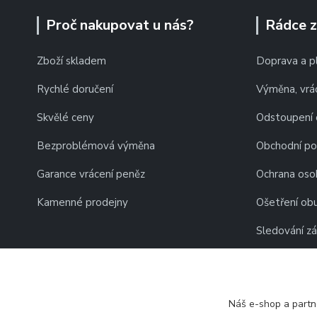
Proč nakupovat u nás?
Rádce 
Zboží skladem
Doprava a p
Rychlé doručení
Výměna, vrác
Skvělé ceny
Odstoupení 
Bezproblémová výměna
Obchodní p
Garance vrácení peněz
Ochrana oso
Kamenné prodejny
Ošetření obu
Sledování zá
Náš e-shop a partn