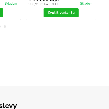
/
ks
Skladem
Skladem
990,91 Kč
bez DPH
1 0
Zvolit variantu
 slevy