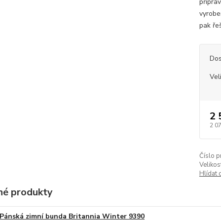
připra
vyrobe
pak ře
Dos
Vel
2 
2 0
Číslo p
Velikos
Hlídat 
é produkty
Pánská zimní bunda Britannia Winter 9390