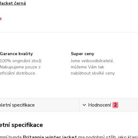
Jacket černá
Garance kvality
Super ceny
100% originální zboží.
Jsme velkoodběratelé,
Nakupujeme pouze z
můžeme Vám tak
oficiální distribuce.
nabídnout skvělé ceny.
etní specifikace
Hodnocení
2
tní specifikace
imní bunda
Britannia winter jacket
ma podobný střih, jako klasi