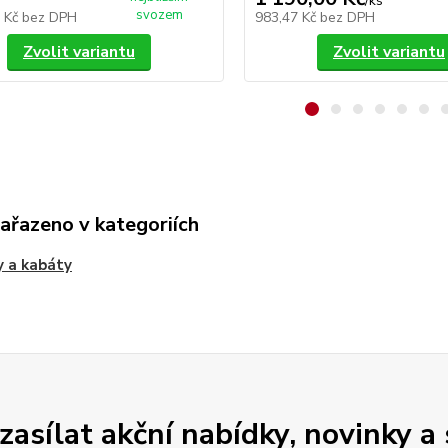
/
ks
svozem
5 Kč
bez DPH
983,47 Kč
bez DPH
Zvolit variantu
Zvolit variantu
zařazeno v kategoriích
 a kabáty
zasílat akční nabídky, novinky a