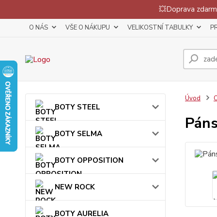
💥Doprava zdarma
O NÁS
VŠE O NÁKUPU
VELIKOSTNÍ TABULKY
P
Úvod
BOTY STEEL
Páns
BOTY SELMA
BOTY OPPOSITION
NEW ROCK
BOTY AURELIA