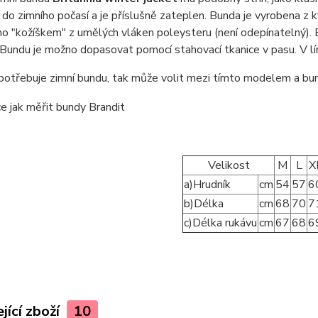
 do zimního počasí a je příslušně zateplen. Bunda je vyrobena z 
no "kožíškem" z umělých vláken poleysteru (není odepínatelný)
Bundu je možno dopasovat pomocí stahovací tkanice v pasu. V lím
 potřebuje zimní bundu, tak může volit mezi tímto modelem a b
Velikost
M
L
X
a)Hrudník
cm
54
57
6
b)Délka
cm
68
70
7
c)Délka rukávu
cm
67
68
6
jící zboží
10