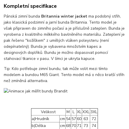
Kompletní specifikace
Pánská zimní bunda
Britannia winter jacket
ma podobný střih,
jako klasická podzimní a jarní bunda Britannia. Tento model je
však připraven do zimního počasí a je příslušně zateplen. Bunda je
vyrobena z kvalitního měkkého bavlněného materiálu. Zateplení je
pak řešeno "kožíškem" z umělých vláken poleysteru (není
odepínatelný). Bunda je vybavena množstvím kapes a
designových doplňků. Bundu je možno dopasovat pomocí
stahovací tkanice v pasu. V límci je ukryta kapuce.
Tip: Kdo potřebuje zimní bundu, tak může volit mezi tímto
modelem a bundou M65 Giant. Tento model má o něco kratší střih
než zmíněná alternativa.
Velikost
M
L
XL
XXL
3XL
a)Hrudník
cm
54
57
60
63
72
b)Délka
cm
68
70
71
73
74