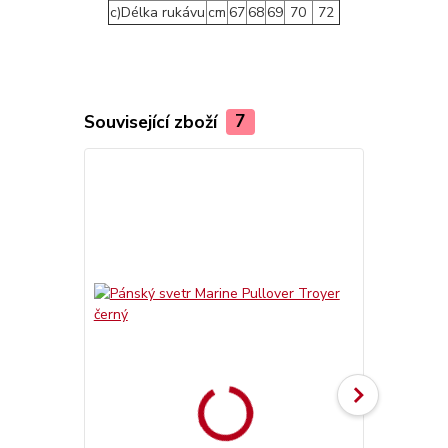
c)Délka rukávu
cm
67
68
69
70
72
Související zboží
7