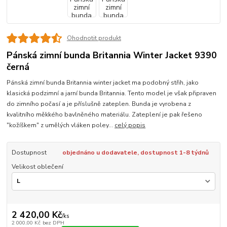
Ohodnotit produkt
Pánská zimní bunda Britannia Winter Jacket 9390
černá
Pánská zimní bunda Britannia winter jacket ma podobný střih, jako
klasická podzimní a jarní bunda Britannia. Tento model je však připraven
do zimního počasí a je příslušně zateplen. Bunda je vyrobena z
kvalitního měkkého bavlněného materiálu. Zateplení je pak řešeno
"kožíškem" z umělých vláken poley...
celý popis
Dostupnost
objednáno u dodavatele, dostupnost 1-8 týdnů
Velikost oblečení
2 420,00 Kč
/
ks
2 000,00 Kč
bez DPH