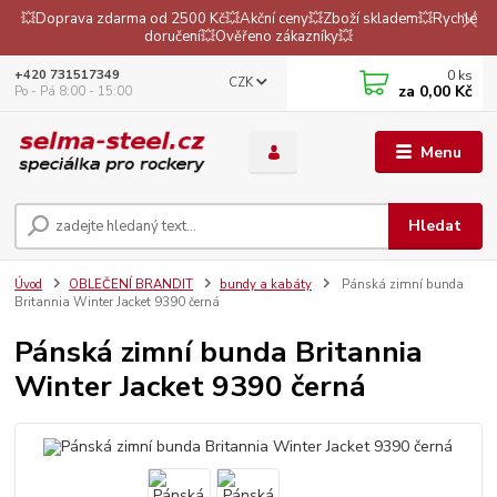
💥Doprava zdarma od 2500 Kč💥Akční ceny💥Zboží skladem💥Rychlé
doručení💥Ověřeno zákazníky💥
0
ks
+420 731517349
CZK
za
0,00 Kč
Po - Pá 8:00 - 15:00
Menu
Hledat
Úvod
OBLEČENÍ BRANDIT
bundy a kabáty
Pánská zimní bunda
Britannia Winter Jacket 9390 černá
Pánská zimní bunda Britannia
Winter Jacket 9390 černá