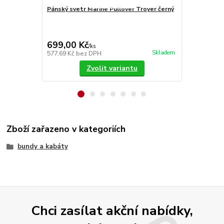
Pánský svetr Marine Pullover Troyer černý
Batoh Brand
8005 2
699,00 Kč
1 199,00
/
ks
Skladem
577,69 Kč
bez DPH
990,91 Kč
be
Zvolit variantu
Zboží zařazeno v kategoriích
bundy a kabáty
Chci zasílat akční nabídky,