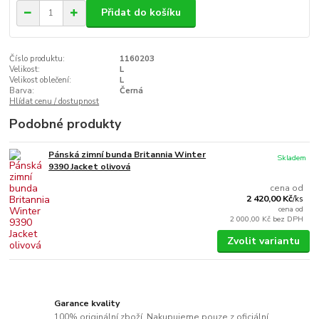
Přidat do košíku
Číslo produktu:
1160203
Velikost:
L
Velikost oblečení:
L
Barva:
Černá
Hlídat cenu / dostupnost
Podobné produkty
Pánská zimní bunda Britannia Winter
Skladem
9390 Jacket olivová
cena od
2 420,00 Kč
/
ks
cena od
2 000,00 Kč
bez DPH
Zvolit variantu
Garance kvality
100% originální zboží. Nakupujeme pouze z oficiální