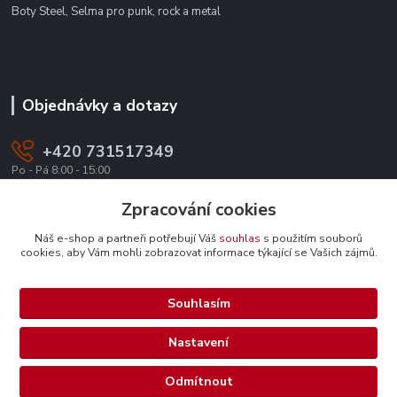
Boty Steel, Selma pro punk, rock a metal
Objednávky a dotazy
+420 731517349
Po - Pá 8:00 - 15:00
office@texevo.cz
Zpracování cookies
Náš e-shop a partneři potřebují Váš
souhlas
s použitím souborů
cookies, aby Vám mohli zobrazovat informace týkající se Vašich zájmů.
Souhlasím
Upravit sběr cookies.
Nastavení
Selma-steel.cz - Všechna práva vyhrazena.