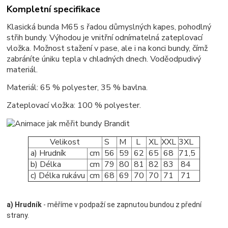
Kompletní specifikace
Klasická bunda M65 s řadou důmyslných kapes, pohodlný
střih bundy. Výhodou je vnitřní odnímatelná zateplovací
vložka. Možnost stažení v pase, ale i na konci bundy, čímž
zabráníte úniku tepla v chladných dnech. Voděodpudivý
materiál.
Materiál: 65 % polyester, 35 % bavlna.
Zateplovací vložka: 100 % polyester.
Velikost
S
M
L
XL
XXL
3XL
a) Hrudník
cm
56
59
62
65
68
71,5
b) Délka
cm
79
80
81
82
83
84
c) Délka rukávu
cm
68
69
70
70
71
71
a) Hrudník
- měříme v podpaží se zapnutou bundou z přední
strany.