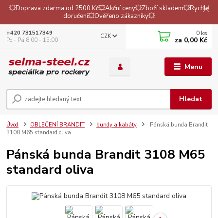
💥Doprava zdarma od 2500 Kč💥Akční ceny💥Zboží skladem💥Rychlé
doručení💥Ověřeno zákazníky💥
0
ks
+420 731517349
CZK
za
0,00 Kč
Po - Pá 8:00 - 15:00
Menu
Hledat
Úvod
OBLEČENÍ BRANDIT
bundy a kabáty
Pánská bunda Brandit
3108 M65 standard oliva
Pánská bunda Brandit 3108 M65
standard oliva