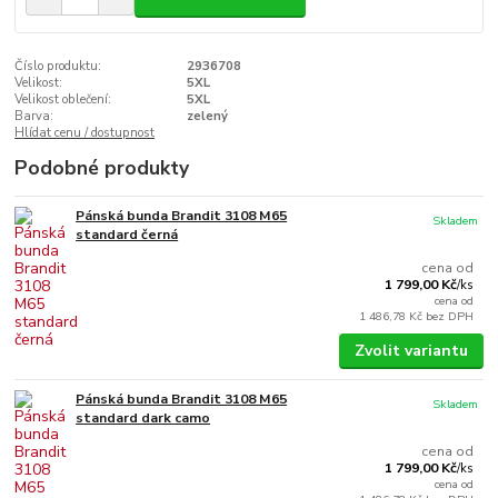
Číslo produktu:
2936708
Velikost:
5XL
Velikost oblečení:
5XL
Barva:
zelený
Hlídat cenu / dostupnost
Podobné produkty
Pánská bunda Brandit 3108 M65
Skladem
standard černá
cena od
1 799,00 Kč
/
ks
cena od
1 486,78 Kč
bez DPH
Zvolit variantu
Pánská bunda Brandit 3108 M65
Skladem
standard dark camo
cena od
1 799,00 Kč
/
ks
cena od