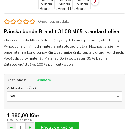
Ohodnotit produkt
Pánská bunda Brandit 3108 M65 standard oliva
Klasická bunda M65 s řadou důmyslných kapes, pohodlný střih bundy.
Výhodou je vnitřní odnímatelná zateplovací vložka. Možnost stažení v
pase, ale i na konci bundy, čímž zabráníte úniku tepla v chladných dnech.
Voděodpudivý materiál. Materiál: 65 % polyester, 35 % bavlna.
Zateplovací vložka: 100 % po...
celý popis
Dostupnost
Skladem
Velikost oblečení
1 880,00 Kč
/
ks
1 553,72 Kč
bez DPH
Přidat do košíku