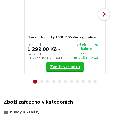
Brandit kalhoty 1001 M65 Vintage oliva
Brandit Indu
cena od
skladem ihned
1 299,00 Kč
balíme a
/
ks
1 190,00
odesíláme
cena od
nejbližším svozem
1 073,55 Kč
bez DPH
983,47 Kč
be
Zvolit variantu
Zboží zařazeno v kategoriích
bundy a kabáty