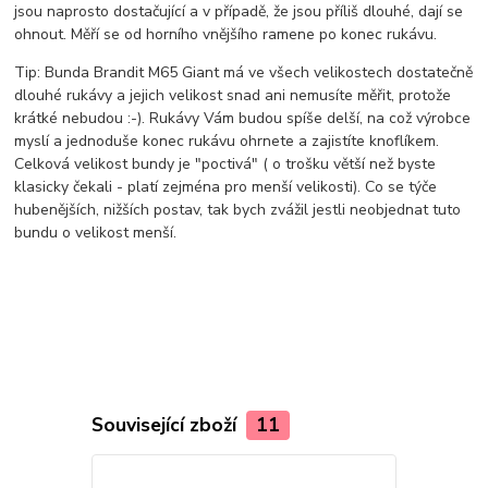
jsou naprosto dostačující a v případě, že jsou příliš dlouhé, dají se
ohnout. Měří se od horního vnějšího ramene po konec rukávu.
Tip: Bunda Brandit M65 Giant má ve všech velikostech dostatečně
dlouhé rukávy a jejich velikost snad ani nemusíte měřit, protože
krátké nebudou :-). Rukávy Vám budou spíše delší, na což výrobce
myslí a jednoduše konec rukávu ohrnete a zajistíte knoflíkem.
Celková velikost bundy je "poctivá" ( o trošku větší než byste
klasicky čekali - platí zejména pro menší velikosti). Co se týče
hubenějších, nižších postav, tak bych zvážil jestli neobjednat tuto
bundu o velikost menší.
Související zboží
11