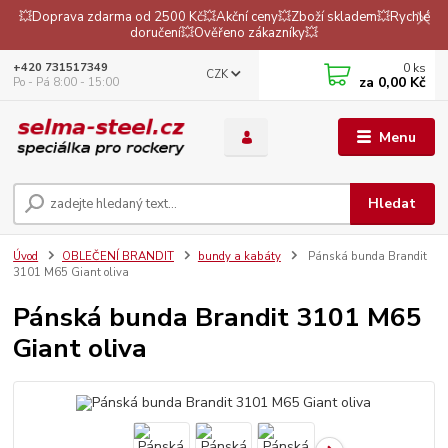
💥Doprava zdarma od 2500 Kč💥Akční ceny💥Zboží skladem💥Rychlé
doručení💥Ověřeno zákazníky💥
0
ks
+420 731517349
CZK
za
0,00 Kč
Po - Pá 8:00 - 15:00
Menu
Hledat
Úvod
OBLEČENÍ BRANDIT
bundy a kabáty
Pánská bunda Brandit
3101 M65 Giant oliva
Pánská bunda Brandit 3101 M65
Giant oliva