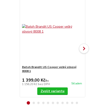
Batoh Brandit US Cooper velký olivový
Brandit Indu
8008 1
1 399,00 Kč
1 190,00
/
ks
Skladem
1 156,20 Kč
bez DPH
983,47 Kč
be
Zvolit variantu