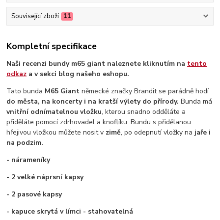
Související zboží
11
Kompletní specifikace
Naši recenzi bundy m65 giant naleznete kliknutím na
tento
odkaz
a v sekci blog našeho eshopu.
Tato bunda
M65 Giant
německé značky Brandit se parádně hodí
do města, na koncerty i na kratší výlety do přírody.
Bunda má
vnitřní odnímatelnou vložku
, kterou snadno odděláte a
přiděláte pomocí zdrhovadel a knoflíku. Bundu s přidělanou
hřejivou vložkou můžete nosit v
zimě
, po odepnutí vložky na
jaře i
na podzim.
- nárameníky
- 2 velké náprsní kapsy
- 2 pasové kapsy
- kapuce skrytá v límci - stahovatelná