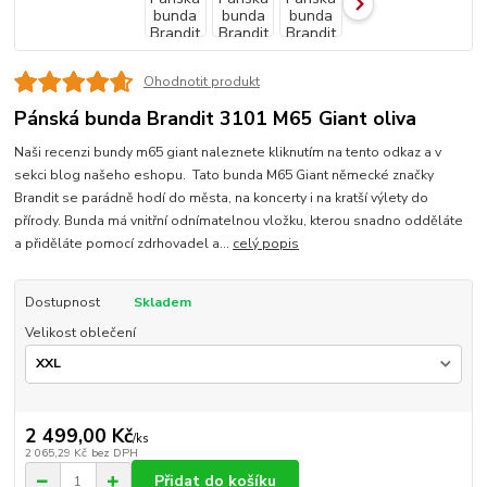
Ohodnotit produkt
Pánská bunda Brandit 3101 M65 Giant oliva
Naši recenzi bundy m65 giant naleznete kliknutím na tento odkaz a v
sekci blog našeho eshopu. Tato bunda M65 Giant německé značky
Brandit se parádně hodí do města, na koncerty i na kratší výlety do
přírody. Bunda má vnitřní odnímatelnou vložku, kterou snadno odděláte
a přiděláte pomocí zdrhovadel a...
celý popis
Dostupnost
Skladem
Velikost oblečení
2 499,00 Kč
/
ks
2 065,29 Kč
bez DPH
Přidat do košíku