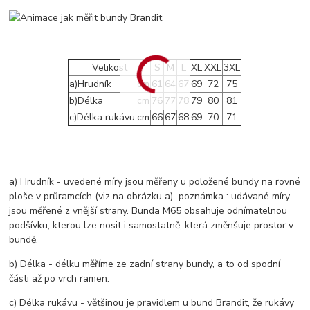
Velikost
S
M
L
XL
XXL
3XL
a)Hrudník
cm
61
64
67
69
72
75
b)Délka
cm
76
77
78
79
80
81
c)Délka rukávu
cm
66
67
68
69
70
71
a) Hrudník - uvedené míry jsou měřeny u položené bundy na rovné
ploše v průramcích (viz na obrázku a) poznámka : udávané míry
jsou měřené z vnější strany. Bunda M65 obsahuje odnímatelnou
podšívku, kterou lze nosit i samostatně, která změnšuje prostor v
bundě.
b) Délka - délku měříme ze zadní strany bundy, a to od spodní
části až po vrch ramen.
c) Délka rukávu - většinou je pravidlem u bund Brandit, že rukávy