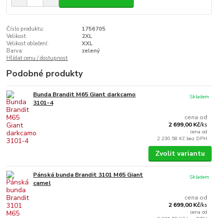
Číslo produktu:
1756705
Velikost:
2XL
Velikost oblečení:
XXL
Barva:
zelený
Hlídat cenu / dostupnost
Podobné produkty
Bunda Brandit M65 Giant darkcamo
Skladem
3101-4
cena od
2 699,00 Kč
/
ks
cena od
2 230,58 Kč
bez DPH
Zvolit variantu
Pánská bunda Brandit 3101 M65 Giant
Skladem
camel
cena od
2 699,00 Kč
/
ks
cena od