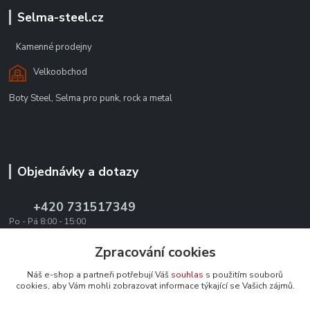
Selma-steel.cz
Kamenné prodejny
Velkoobchod
Boty Steel, Selma pro punk, rock a metal
Objednávky a dotazy
+420 731517349
Po - Pá 8:00 - 15:00
office@texevo.cz
Zpracování cookies
Náš e-shop a partneři potřebují Váš
souhlas
s použitím souborů
cookies, aby Vám mohli zobrazovat informace týkající se Vašich zájmů.