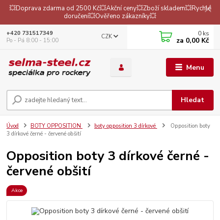
💥Doprava zdarma od 2500 Kč💥Akční ceny💥Zboží skladem💥Rychlé
doručení💥Ověřeno zákazníky💥
0
ks
+420 731517349
CZK
za
0,00 Kč
Po - Pá 8:00 - 15:00
Menu
Hledat
Úvod
BOTY OPPOSITION
boty opposition 3 dírkové
Opposition boty
3 dírkové černé - červené obšití
Opposition boty 3 dírkové černé -
červené obšití
Akce