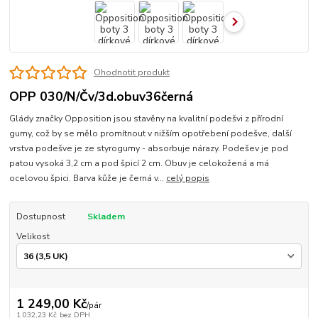
Ohodnotit produkt
OPP 030/N/Čv/3d.obuv36černá
Glády značky Opposition jsou stavěny na kvalitní podešvi z přírodní
gumy, což by se mělo promítnout v nižším opotřebení podešve, další
vrstva podešve je ze styrogumy - absorbuje nárazy. Podešev je pod
patou vysoká 3,2 cm a pod špicí 2 cm. Obuv je celokožená a má
ocelovou špici. Barva kůže je černá v...
celý popis
Dostupnost
Skladem
Velikost
1 249,00 Kč
/
pár
1 032,23 Kč
bez DPH