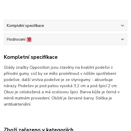
Kompletní specifikace
Hodnocení
0
Kompletní specifikace
Glády značky Opposition jsou stavěny na kvalitní podešvi z
přírodní gumy, což by se mělo promítnout v nižším opotřebení
podešve, další vrstva podešve je ze styrogumy - absorbuje
nárazy. Podešev je pod patou vysoká 3,2 cm a pod špicí 2 cm.
Obuv je celokožená a má ocelovou špici. Barva kůže je černá v
mírně matném provedení. Obšití je červené barvy. Stélka je
antibakteriální.
Zboží zařazeno v kategoriích