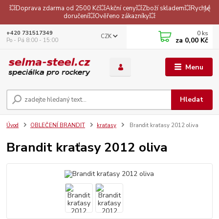
💥Doprava zdarma od 2500 Kč💥Akční ceny💥Zboží skladem💥Rychlé
doručení💥Ověřeno zákazníky💥
0
ks
+420 731517349
CZK
za
0,00 Kč
Po - Pá 8:00 - 15:00
Menu
Hledat
Úvod
OBLEČENÍ BRANDIT
kraťasy
Brandit kraťasy 2012 oliva
Brandit kraťasy 2012 oliva