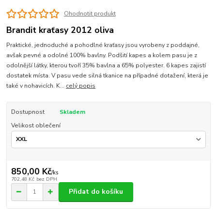
Ohodnotit produkt
Brandit kraťasy 2012 oliva
Praktické, jednoduché a pohodlné kraťasy jsou vyrobeny z poddajné,
avšak pevné a odolné 100% bavlny. Podšití kapes a kolem pasu je z
odolnější látky, kterou tvoří 35% bavlna a 65% polyester. 6 kapes zajistí
dostatek místa. V pasu vede silná tkanice na případné dotažení, která je
také v nohavicích. K...
celý popis
Dostupnost
Skladem
Velikost oblečení
850,00 Kč
/
ks
702,48 Kč
bez DPH
Přidat do košíku