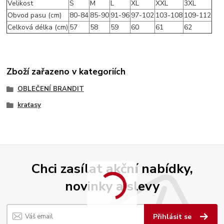
Velikost
S
M
L
XL
XXL
3XL
Obvod pasu (cm)
80-84
85-90
91-96
97-102
103-108
109-112
Celková délka (cm)
57
58
59
60
61
62
Zboží zařazeno v kategoriích
OBLEČENÍ BRANDIT
kraťasy
Chci zasílat akční nabídky,
novinky a slevy
Přihlásit se