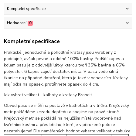
Kompletní specifikace
Hodnocení
0
Kompletní specifikace
Praktické, jednoduché a pohodlné kraťasy jsou vyrobeny z
poddajné, avšak pevné a odolné 100% bavlny. Podšití kapes a
kolem pasu je z odolnější látky, kterou tvoří 35% bavlna a 65%
polyester. 6 kapes zajistí dostatek místa. V pasu vede silná
tkanice na případné dotažení, která je také v nohavicích. Kraťasy
mají očka na opasek, protáhnete opasek do 4 cm.
Jak vybrat velikost - kalhoty a kraťasy Brandit
Obvod pasu se měří na postavě v kalhotách a v tričku. Krejčovský
metr pokládáme zezadu dopředu a spojíme na pravé straně.
Krejčovský metr se pokládá na nejužším místě vodorovně nad
kyčelními kostmi a přes břicho, které je v přirozené poloze -
nezatahujeme! Dle naměřených hodnot vyberte velikost v tabulce.