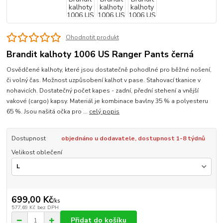
Ohodnotit produkt
Brandit kalhoty 1006 US Ranger Pants černá
Osvědčené kalhoty, které jsou dostatečně pohodlné pro běžné nošení,
či volný čas. Možnost uzpůsobení kalhot v pase. Stahovací tkanice v
nohavicích. Dostatečný počet kapes - zadní, přední stehení a vnější
vakové (cargo) kapsy. Materiál je kombinace bavlny 35 % a polyesteru
65 %. Jsou našitá očka pro ...
celý popis
Dostupnost
objednáno u dodavatele, dostupnost 1-8 týdnů
Velikost oblečení
699,00 Kč
/
ks
577,69 Kč
bez DPH
Přidat do košíku