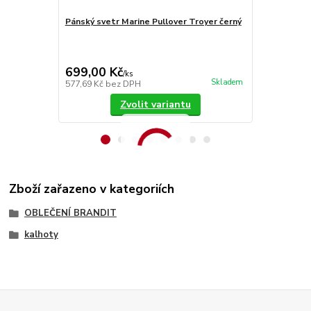
Pánský svetr Marine Pullover Troyer černý
Brandit bun
699,00 Kč
1 299,00
/
ks
Skladem
577,69 Kč
bez DPH
1 073,55 Kč
Zvolit variantu
Zboží zařazeno v kategoriích
OBLEČENÍ BRANDIT
kalhoty