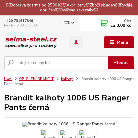
💥Doprava zdarma od 2500 Kč💥Akční ceny💥Zboží skladem💥Rychlé
doručení💥Ověřeno zákazníky💥
0
ks
+420 731517349
CZK
za
0,00 Kč
Po - Pá 8:00 - 15:00
Menu
Hledat
Úvod
OBLEČENÍ BRANDIT
kalhoty
Brandit kalhoty 1006 US Ranger
Pants černá
Brandit kalhoty 1006 US Ranger
Pants černá