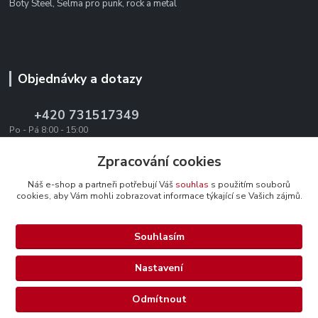
Boty Steel, Selma pro punk, rock a metal
Objednávky a dotazy
+420 731517349
Po - Pá 8:00 - 15:00
office@texevo.cz
Zpracování cookies
Náš e-shop a partneři potřebují Váš
souhlas
s použitím souborů
cookies, aby Vám mohli zobrazovat informace týkající se Vašich zájmů.
Souhlasím
Upravit sběr cookies.
Nastavení
Selma-steel.cz - Všechna práva vyhrazena.