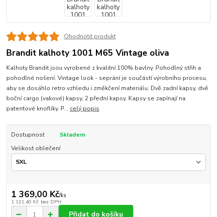
Ohodnotit produkt
Brandit kalhoty 1001 M65 Vintage oliva
Kalhoty Brandit jsou vyrobené z kvalitní 100% bavlny. Pohodlný střih a
pohodlné nošení. Vintage look - seprání je součástí výrobního procesu,
aby se dosáhlo retro vzhledu i změkčení materiálu. Dvě zadní kapsy, dvě
boční cargo (vakové) kapsy, 2 přední kapsy. Kapsy se zapínají na
patentové knoflíky. P...
celý popis
Dostupnost
Skladem
Velikost oblečení
1 369,00 Kč
/
ks
1 131,40 Kč
bez DPH
Přidat do košíku