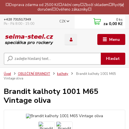
💥Doprava zdarma od 2500 Kč💥Akční ceny💥Zboží skladem💥Rychlé
doručení💥Ověřeno zákazníky💥
0
ks
+420 731517349
CZK
za
0,00 Kč
Po - Pá 8:00 - 15:00
Menu
Hledat
Úvod
OBLEČENÍ BRANDIT
kalhoty
Brandit kalhoty 1001 M65
Vintage oliva
Brandit kalhoty 1001 M65
Vintage oliva