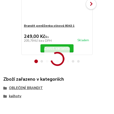
Brandit peněženka olivová 8043 1
Brandit Indu
249,00 Kč
1 190,00
/
ks
Skladem
205,79 Kč
bez DPH
983,47 Kč
be
Zvolit variantu
Zboží zařazeno v kategoriích
OBLEČENÍ BRANDIT
kalhoty