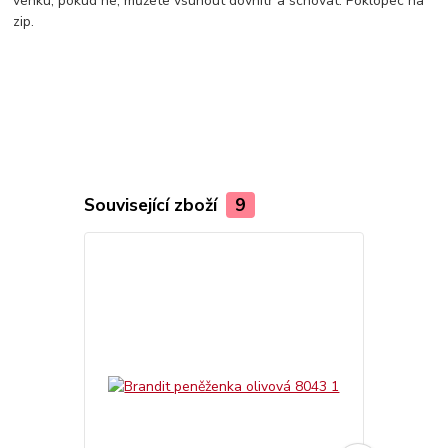
venku, pokud ne, můžete vsunout dovnitř a schovat. Poklopec na
zip.
Související zboží
9