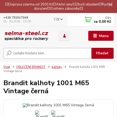
💥Doprava zdarma od 2500 Kč💥Akční ceny💥Zboží skladem💥Rychlé
doručení💥Ověřeno zákazníky💥
0
ks
+420 731517349
CZK
za
0,00 Kč
Po - Pá 8:00 - 15:00
Menu
Hledat
Úvod
OBLEČENÍ BRANDIT
kalhoty
Brandit kalhoty 1001 M65
Vintage černá
Brandit kalhoty 1001 M65
Vintage černá