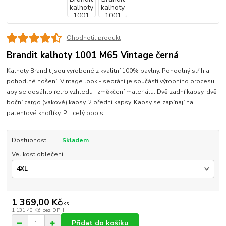
Ohodnotit produkt
Brandit kalhoty 1001 M65 Vintage černá
Kalhoty Brandit jsou vyrobené z kvalitní 100% bavlny. Pohodlný střih a
pohodlné nošení. Vintage look - seprání je součástí výrobního procesu,
aby se dosáhlo retro vzhledu i změkčení materiálu. Dvě zadní kapsy, dvě
boční cargo (vakové) kapsy, 2 přední kapsy. Kapsy se zapínají na
patentové knoflíky. P...
celý popis
Dostupnost
Skladem
Velikost oblečení
1 369,00 Kč
/
ks
1 131,40 Kč
bez DPH
Přidat do košíku