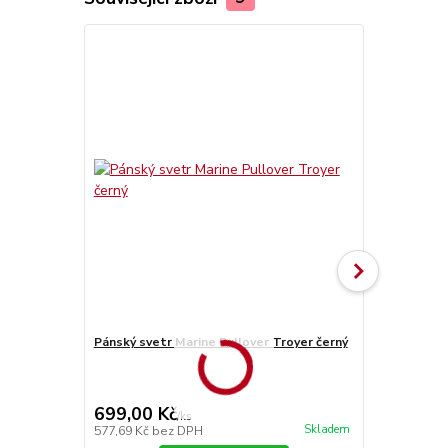
Pánský svetr Marine Pullover Troyer černý
Brandit bun
699,00 Kč
1 299,00
/
ks
Skladem
577,69 Kč
bez DPH
1 073,55 Kč