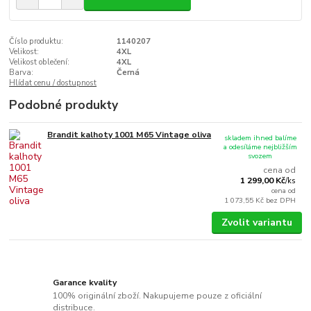
Číslo produktu:
1140207
Velikost:
4XL
Velikost oblečení:
4XL
Barva:
Černá
Hlídat cenu / dostupnost
Podobné produkty
Brandit kalhoty 1001 M65 Vintage oliva
skladem ihned balíme
a odesíláme nejbližším
svozem
cena od
1 299,00 Kč
/
ks
cena od
1 073,55 Kč
bez DPH
Zvolit variantu
Garance kvality
100% originální zboží. Nakupujeme pouze z oficiální
distribuce.