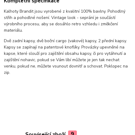
Kompletní specifikace
Kalhoty Brandit jsou vyrobené z kvalitní 100% bavlny. Pohodlný
střih a pohodlné nošení. Vintage look - seprání je součástí
výrobního procesu, aby se dosáhlo retro vzhledu i změkčení
materiálu.
Dvě zadní kapsy, dvě boční cargo (vakové) kapsy, 2 přední kapsy.
Kapsy se zapínají na patentové knoflíky. Provázky upevněné na
kapse, které slouží pro zajištění obsahu kapsy, či pro vytáhnutí a
zajištění nohavic, pokud se Vám líbí můžete je jen tak nechat
venku, pokud ne, můžete vsunout dovnitř a schovat. Poklopec na
zip.
Související zboží
9