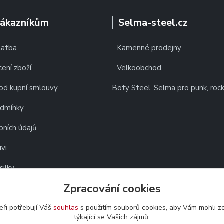
zákazníkům
Selma-steel.cz
latba
Kamenné prodejny
ení zboží
Velkoobchod
od kupní smlouvy
Boty Steel, Selma pro punk, roc
odmínky
bních údajů
vi
silky
Zpracování cookies
eři potřebují Váš
souhlas
s použitím souborů cookies, aby Vám mohli z
týkající se Vašich zájmů.