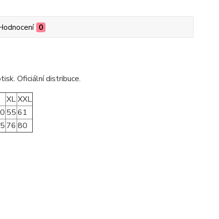
Hodnocení
0
sk. Oficiální distribuce.
XL
XXL
0
55
61
5
76
80