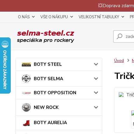
💥Doprava zdarma
O NÁS
VŠE O NÁKUPU
VELIKOSTNÍ TABULKY
P
Úvod
BOTY STEEL
Trič
BOTY SELMA
BOTY OPPOSITION
NEW ROCK
BOTY AURELIA