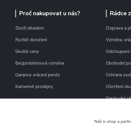
Proč nakupovat u nás?
Rádce 
Zboží skladem
Doprava a p
Rychlé doručení
Výměna, vrác
Skvělé ceny
Odstoupení 
Bezproblémová výměna
Obchodní p
Garance vrácení peněz
Ochrana oso
Kamenné prodejny
Ošetření obu
Sledování zá
Náš e-shop a partn