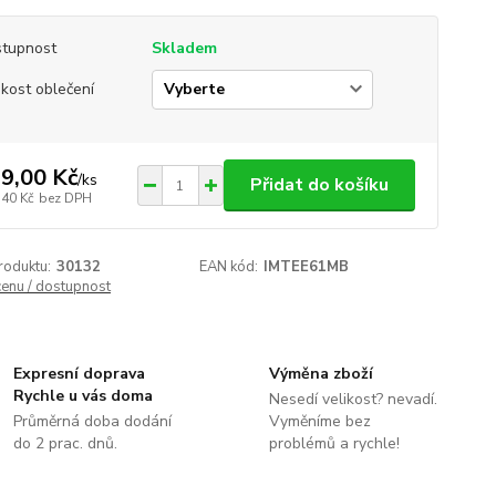
tupnost
Skladem
ikost oblečení
9,00 Kč
/
ks
Přidat do košíku
,40 Kč
bez DPH
roduktu:
30132
EAN kód:
IMTEE61MB
cenu / dostupnost
Expresní doprava
Výměna zboží
Rychle u vás doma
Nesedí velikost? nevadí.
Průměrná doba dodání
Vyměníme bez
do 2 prac. dnů.
problémů a rychle!