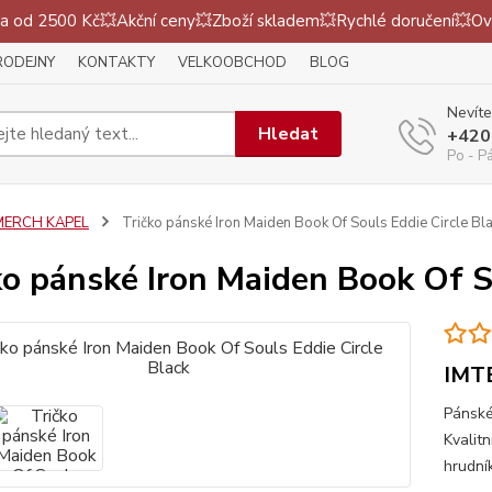
 od 2500 Kč💥Akční ceny💥Zboží skladem💥Rychlé doručení💥Ov
RODEJNY
KONTAKTY
VELKOOBCHOD
BLOG
Nevíte
Hledat
+420
Po - P
MERCH KAPEL
Tričko pánské Iron Maiden Book Of Souls Eddie Circle Bl
ko pánské Iron Maiden Book Of S
IMT
Pánské
Kvalitn
hrudní