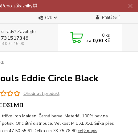
ěřeno zákazníky💥
Přihlášení
CZK
 si rady? Zavolejte.
0
ks
 731517349
za
0,00 Kč
á 8:00 - 15:00
ack
ouls Eddie Circle Black
Ohodnotit produkt
EE61MB
 tričko Iron Maiden. Černá barva. Materiál 100% bavlna.
í potisk. Oficiální distribuce. Velikost M L XL XXL Šířka přes
k cm 47 50 55 61 Délka cm 73 75 76 80
celý popis