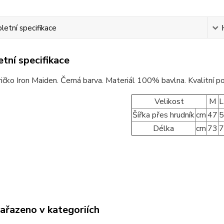
etní specifikace
tní specifikace
ičko Iron Maiden. Černá barva. Materiál 100% bavlna. Kvalitní poti
Velikost
M
L
Šířka přes hrudník
cm
47
5
Délka
cm
73
7
zařazeno v kategoriích