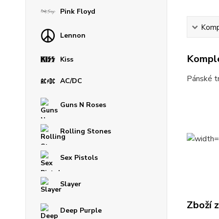
Pink Floyd
Kompl
Lennon
Komple
Kiss
Pánské tr
AC/DC
Guns N Roses
Rolling Stones
Sex Pistols
Slayer
Zboží 
Deep Purple