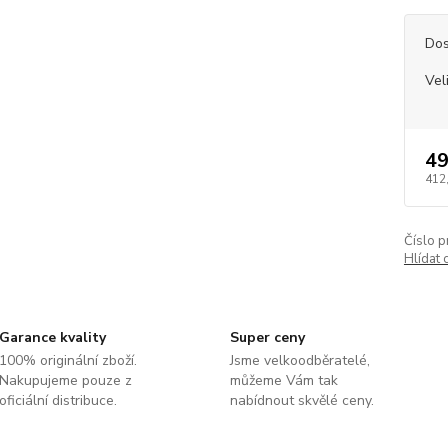
Dos
Vel
49
412
Číslo p
Hlídat 
Garance kvality
Super ceny
100% originální zboží.
Jsme velkoodběratelé,
Nakupujeme pouze z
můžeme Vám tak
oficiální distribuce.
nabídnout skvělé ceny.