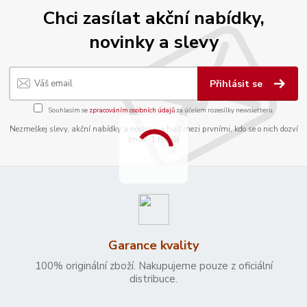
Chci zasílat akční nabídky,
novinky a slevy
Přihlásit se
Souhlasím se
zpracováním osobních údajů
za účelem rozesílky newsletteru.
Nezmeškej slevy, akční nabídky a novinky a buď mezi prvními, kdo se o nich dozví
(max. 1 týdně)
Garance kvality
100% originální zboží. Nakupujeme pouze z oficiální
distribuce.