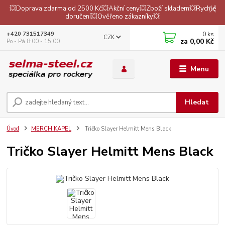
💥Doprava zdarma od 2500 Kč💥Akční ceny💥Zboží skladem💥Rychlé
doručení💥Ověřeno zákazníky💥
0
ks
+420 731517349
CZK
za
0,00 Kč
Po - Pá 8:00 - 15:00
Menu
Hledat
Úvod
MERCH KAPEL
Tričko Slayer Helmitt Mens Black
Tričko Slayer Helmitt Mens Black