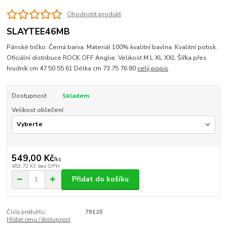
Ohodnotit produkt
SLAYTEE46MB
Pánské tričko. Černá barva. Materiál 100% kvalitní bavlna. Kvalitní potisk.
Oficiální distribuce ROCK OFF Anglie. Velikost M L XL XXL Šířka přes
hrudník cm 47 50 55 61 Délka cm 73 75 76 80
celý popis
Dostupnost
Skladem
Velikost oblečení
549,00 Kč
/
ks
453,72 Kč
bez DPH
Přidat do košíku
Číslo produktu:
79120
Hlídat cenu / dostupnost