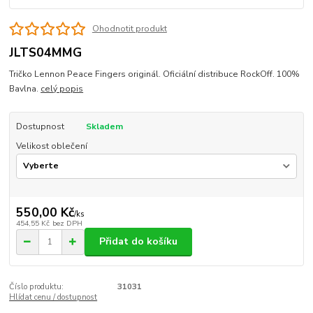
Ohodnotit produkt
JLTS04MMG
Tričko Lennon Peace Fingers originál. Oficiální distribuce RockOff. 100%
Bavlna.
celý popis
Dostupnost
Skladem
Velikost oblečení
550,00 Kč
/
ks
454,55 Kč
bez DPH
Přidat do košíku
Číslo produktu:
31031
Hlídat cenu / dostupnost