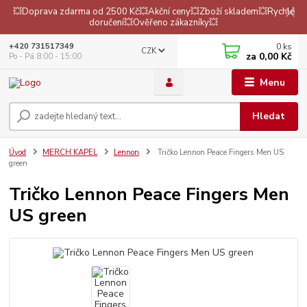
💥Doprava zdarma od 2500 Kč💥Akční ceny💥Zboží skladem💥Rychlé
doručení💥Ověřeno zákazníky💥
0
ks
+420 731517349
CZK
za
0,00 Kč
Po - Pá 8:00 - 15:00
Menu
Hledat
Úvod
MERCH KAPEL
Lennon
Tričko Lennon Peace Fingers Men US
green
Tričko Lennon Peace Fingers Men
US green