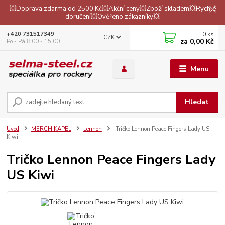
💥Doprava zdarma od 2500 Kč💥Akční ceny💥Zboží skladem💥Rychlé
doručení💥Ověřeno zákazníky💥
0
ks
+420 731517349
CZK
za
0,00 Kč
Po - Pá 8:00 - 15:00
Menu
Hledat
Úvod
MERCH KAPEL
Lennon
Tričko Lennon Peace Fingers Lady US
Kiwi
Tričko Lennon Peace Fingers Lady
US Kiwi