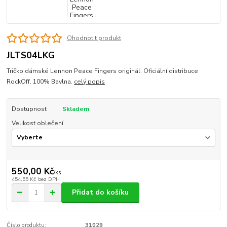
Ohodnotit produkt
JLTS04LKG
Tričko dámské Lennon Peace Fingers originál. Oficiální distribuce
RockOff. 100% Bavlna.
celý popis
Dostupnost
Skladem
Velikost oblečení
550,00 Kč
/
ks
454,55 Kč
bez DPH
Přidat do košíku
Číslo produktu:
31029