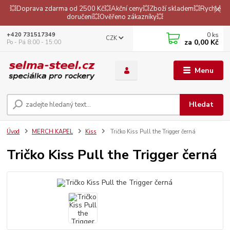
💥Doprava zdarma od 2500 Kč💥Akční ceny💥Zboží skladem💥Rychlé
doručení💥Ověřeno zákazníky💥
0
ks
+420 731517349
CZK
za
0,00 Kč
Po - Pá 8:00 - 15:00
Menu
Hledat
Úvod
MERCH KAPEL
Kiss
Tričko Kiss Pull the Trigger černá
Tričko Kiss Pull the Trigger černá