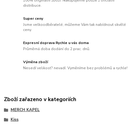
100% originální zboží. Nakupujeme pouze z oficiální
distribuce.
Super ceny
Jsme velkoodběratelé, můžeme Vám tak nabídnout skvělé
ceny.
Expresní doprava Rychle u vás doma
Průměrná doba dodání do 2 prac. dnů.
Výměna zboží
Nesedí velikost? nevadí. Vyměníme bez problémů a rychle!
Zboží zařazeno v kategoriích
MERCH KAPEL
Kiss