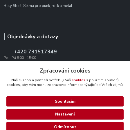
Boty Steel, Selma pro punk, rock a metal
Objednávky a dotazy
+420 731517349
Po - Pá 8:00 - 15:00
office@texevo.cz
Zpracování cookies
Náš e-shop a partneři potřebují Váš
souhlas
s použitím souborů
cookies, aby Vám mohli zobrazovat informace týkající se Vašich zájmů.
Souhlasím
Upravit sběr cookies.
Nastavení
Selma-steel.cz - Všechna práva vyhrazena.