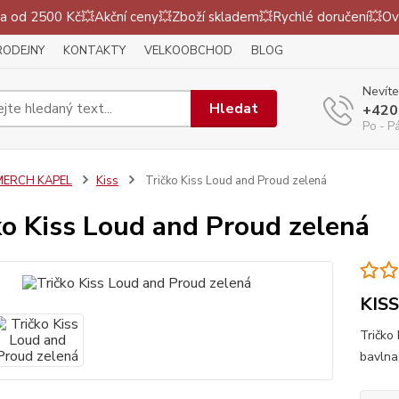
 od 2500 Kč💥Akční ceny💥Zboží skladem💥Rychlé doručení💥Ov
RODEJNY
KONTAKTY
VELKOOBCHOD
BLOG
Nevíte
Hledat
+420
Po - P
MERCH KAPEL
Kiss
Tričko Kiss Loud and Proud zelená
ko Kiss Loud and Proud zelená
KIS
Tričko 
bavlna