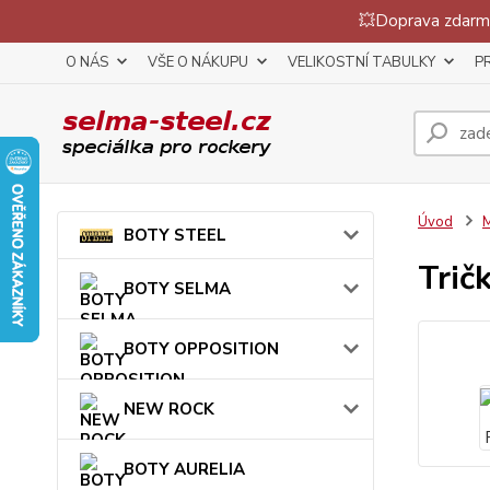
💥Doprava zdarma
O NÁS
VŠE O NÁKUPU
VELIKOSTNÍ TABULKY
P
Úvod
BOTY STEEL
Trič
BOTY SELMA
BOTY OPPOSITION
NEW ROCK
BOTY AURELIA