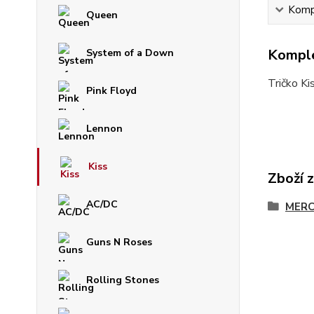
Kompl
Queen
Komple
System of a Down
Tričko Ki
Pink Floyd
Lennon
Kiss
Zboží 
AC/DC
MERC
Guns N Roses
Rolling Stones