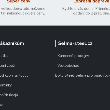
Super ceny
Expresní doprava
 velkoodběratelé, můžeme
Rychle u vás doma. Průměrn
tak nabídnout skvělé ceny.
dodání do 2 prac. dnů.
zákazníkům
Selma-steel.cz
latba
Kamenné prodejny
ení zboží
Velkoobchod
od kupní smlouvy
Boty Steel, Selma pro punk, roc
odmínky
bních údajů
vi