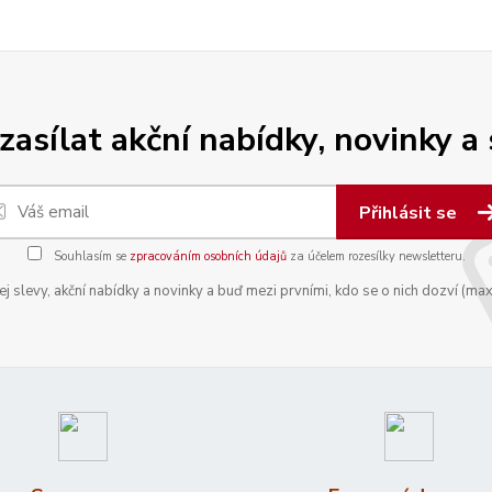
zasílat akční nabídky, novinky a
Přihlásit se
Souhlasím se
zpracováním osobních údajů
za účelem rozesílky newsletteru.
 slevy, akční nabídky a novinky a buď mezi prvními, kdo se o nich dozví (max