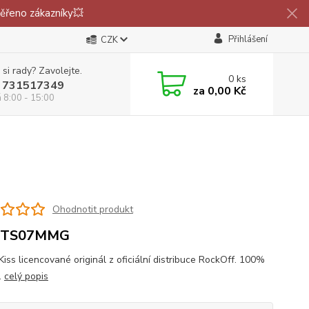
ěřeno zákazníky💥
Přihlášení
CZK
 si rady? Zavolejte.
0
ks
 731517349
za
0,00 Kč
á 8:00 - 15:00
Ohodnotit produkt
STS07MMG
Kiss licencované originál z oficiální distribuce RockOff. 100%
.
celý popis