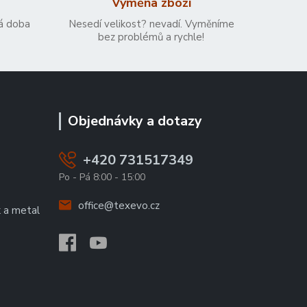
Výměna zboží
á doba
Nesedí velikost? nevadí. Vyměníme
bez problémů a rychle!
Objednávky a dotazy
+420 731517349
Po - Pá 8:00 - 15:00
office@texevo.cz
k a metal