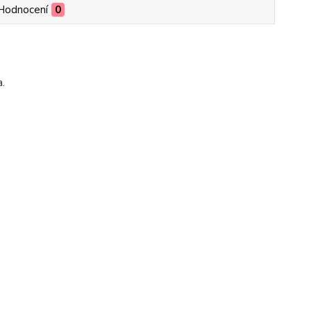
Hodnocení
0
a.