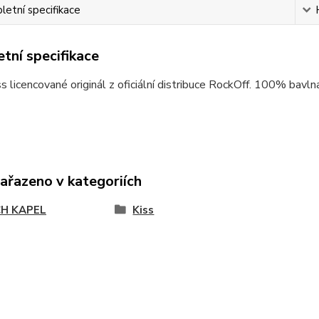
etní specifikace
tní specifikace
ss licencované originál z oficiální distribuce RockOff. 100% bavln
zařazeno v kategoriích
H KAPEL
Kiss