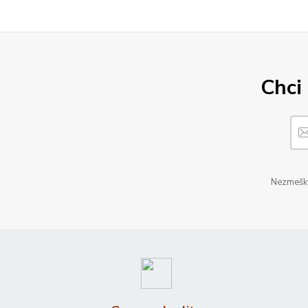
Chci 
Nezmeškej