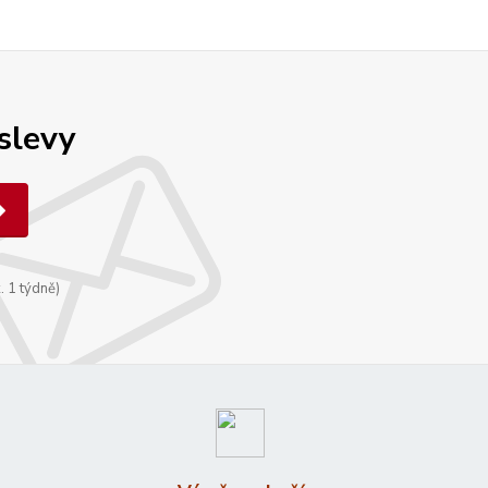
 slevy
. 1 týdně)