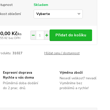
tupnost
Skladem
ikost oblečení
0,00 Kč
/
ks
Přidat do košíku
,55 Kč
bez DPH
roduktu:
31027
Hlídat cenu / dostupnost
Expresní doprava
Výměna zboží
Rychle u vás doma
Nesedí velikost? nevadí.
Průměrná doba dodání
Vyměníme bez
do 2 prac. dnů.
problémů a rychle!