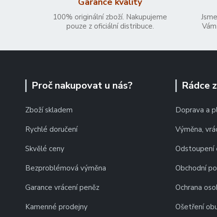
Garance kvality
100% originální zboží. Nakupujeme
Jsme
pouze z oficiální distribuce.
Vám 
Proč nakupovat u nás?
Rádce 
Zboží skladem
Doprava a p
Rychlé doručení
Výměna, vrác
Skvělé ceny
Odstoupení 
Bezproblémová výměna
Obchodní p
Garance vrácení peněz
Ochrana oso
Kamenné prodejny
Ošetření obu