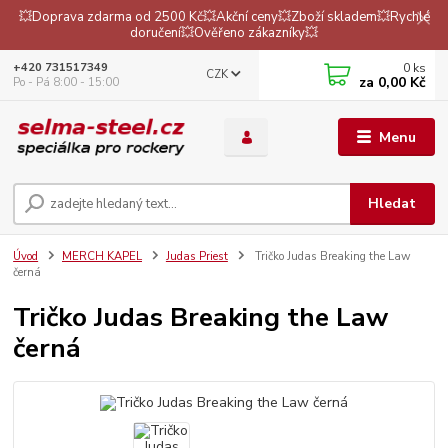
💥Doprava zdarma od 2500 Kč💥Akční ceny💥Zboží skladem💥Rychlé
doručení💥Ověřeno zákazníky💥
0
ks
+420 731517349
CZK
za
0,00 Kč
Po - Pá 8:00 - 15:00
Menu
Hledat
Úvod
MERCH KAPEL
Judas Priest
Tričko Judas Breaking the Law
černá
Tričko Judas Breaking the Law
černá