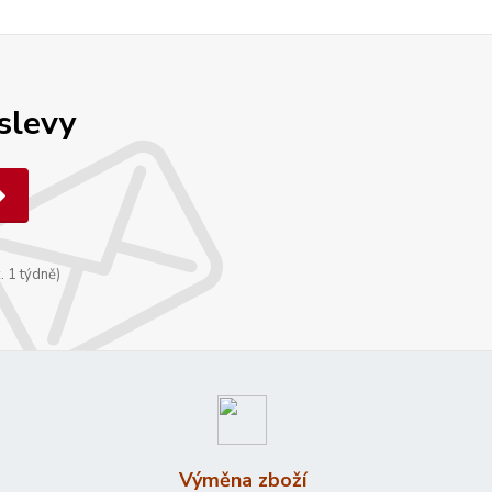
 slevy
. 1 týdně)
Výměna zboží