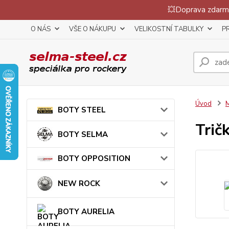
💥Doprava zdarma
O NÁS
VŠE O NÁKUPU
VELIKOSTNÍ TABULKY
P
Úvod
BOTY STEEL
Trič
BOTY SELMA
BOTY OPPOSITION
NEW ROCK
BOTY AURELIA