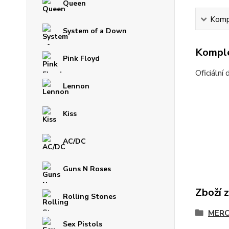
Queen
Kompl
System of a Down
Komple
Pink Floyd
Oficiální
Lennon
Kiss
AC/DC
Guns N Roses
Zboží 
Rolling Stones
MERC
Sex Pistols