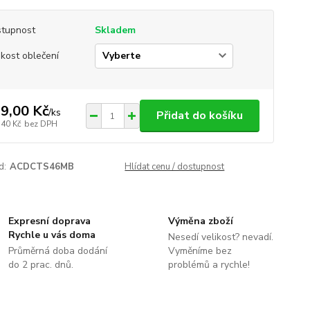
tupnost
Skladem
ikost oblečení
9,00 Kč
/
ks
Přidat do košíku
,40 Kč
bez DPH
d:
ACDCTS46MB
Hlídat cenu / dostupnost
Expresní doprava
Výměna zboží
Rychle u vás doma
Nesedí velikost? nevadí.
Průměrná doba dodání
Vyměníme bez
do 2 prac. dnů.
problémů a rychle!