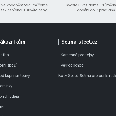
 velkoodběratelé, můžeme
Rychle u vás doma. Průměrn
tak nabídnout skvělé ceny.
dodání do 2 prac. dnů.
zákazníkům
Selma-steel.cz
latba
Kamenné prodejny
ení zboží
Velkoobchod
od kupní smlouvy
Boty Steel, Selma pro punk, roc
odmínky
bních údajů
vi