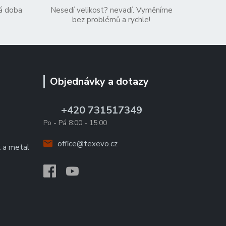
á doba
Nesedí velikost? nevadí. Vyměníme
bez problémů a rychle!
Objednávky a dotazy
+420 731517349
Po - Pá 8:00 - 15:00
office@texevo.cz
k a metal