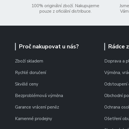
100% originální zboží. Nakupujeme
Jsme
pouze z oficiální distribuce.
Vám 
Proč nakupovat u nás?
Rádce 
Zboží skladem
Doprava a p
Rychlé doručení
Výměna, vrác
Skvělé ceny
Odstoupení 
Bezproblémová výměna
Obchodní p
Garance vrácení peněz
Ochrana oso
Kamenné prodejny
Ošetření obu