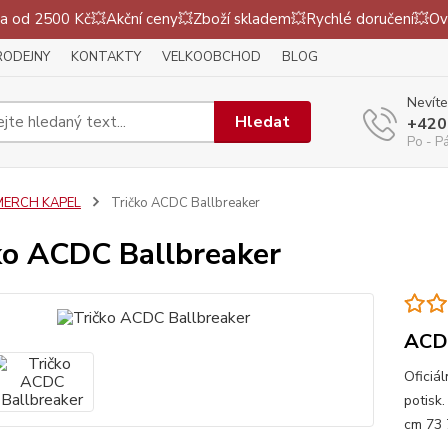
 od 2500 Kč💥Akční ceny💥Zboží skladem💥Rychlé doručení💥Ov
RODEJNY
KONTAKTY
VELKOOBCHOD
BLOG
Nevíte
Hledat
+420
Po - P
MERCH KAPEL
Tričko ACDC Ballbreaker
ko ACDC Ballbreaker
ACD
Oficiál
potisk
cm 73 