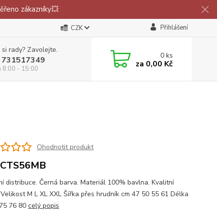
ěřeno zákazníky💥
Přihlášení
CZK
 si rady? Zavolejte.
0
ks
 731517349
za
0,00 Kč
á 8:00 - 15:00
Ohodnotit produkt
CTS56MB
ní distribuce. Černá barva. Materiál 100% bavlna. Kvalitní
. Velikost M L XL XXL Šířka přes hrudník cm 47 50 55 61 Délka
75 76 80
celý popis