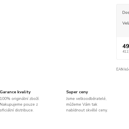
Dos
Vel
49
412
EAN kó
Garance kvality
Super ceny
100% originální zboží.
Jsme velkoodběratelé,
Nakupujeme pouze z
můžeme Vám tak
oficiální distribuce.
nabídnout skvělé ceny.