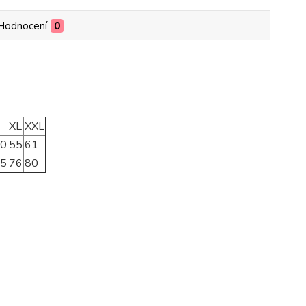
Hodnocení
0
XL
XXL
0
55
61
5
76
80