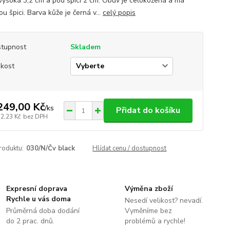
vysoká 3,2 cm a pod špicí 2 cm. Obuv je celokožená a má
u špici. Barva kůže je černá v...
celý popis
tupnost
Skladem
ikost
249,00 Kč
/
ks
Přidat do košíku
32,23 Kč
bez DPH
roduktu:
030/N/Čv black
Hlídat cenu / dostupnost
Expresní doprava
Výměna zboží
Rychle u vás doma
Nesedí velikost? nevadí.
Průměrná doba dodání
Vyměníme bez
do 2 prac. dnů.
problémů a rychle!