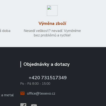
Výměna zboží
á doba
Nesedí velikost? nevadí. Vyměníme
bez problémů a rychle!
Objednávky a dotazy
+420 731517349
Po - Pá 8:00 - 15:00
office@texevo.cz
k a metal