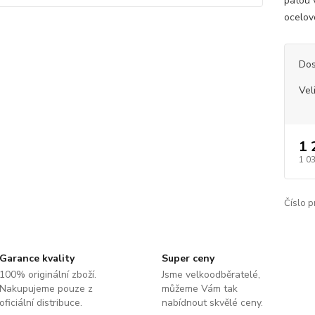
patou 
ocelovo
Dos
Vel
1 
1 0
Číslo p
Garance kvality
Super ceny
100% originální zboží.
Jsme velkoodběratelé,
Nakupujeme pouze z
můžeme Vám tak
oficiální distribuce.
nabídnout skvělé ceny.