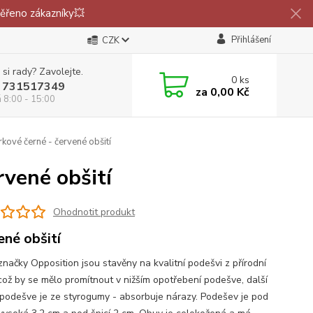
ěřeno zákazníky💥
Přihlášení
CZK
 si rady? Zavolejte.
0
ks
 731517349
za
0,00 Kč
á 8:00 - 15:00
kové černé - červené obšití
rvené obšití
Ohodnotit produkt
ené obšití
značky Opposition jsou stavěny na kvalitní podešvi z přírodní
což by se mělo promítnout v nižším opotřebení podešve, další
 podešve je ze styrogumy - absorbuje nárazy. Podešev je pod