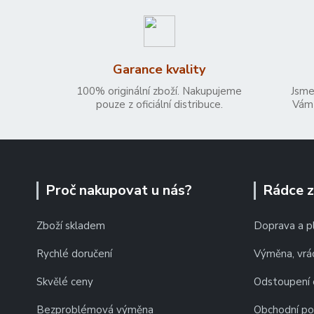
Garance kvality
100% originální zboží. Nakupujeme
Jsme
pouze z oficiální distribuce.
Vám 
Proč nakupovat u nás?
Rádce 
Zboží skladem
Doprava a p
Rychlé doručení
Výměna, vrác
Skvělé ceny
Odstoupení 
Bezproblémová výměna
Obchodní p