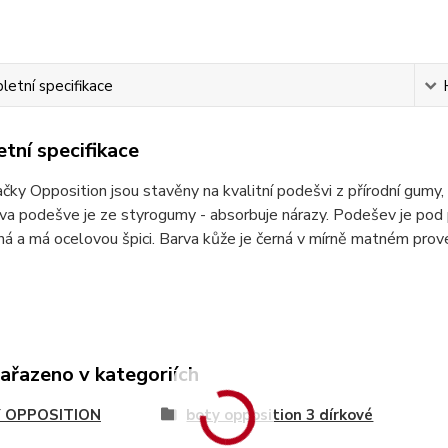
etní specifikace
tní specifikace
čky Opposition jsou stavěny na kvalitní podešvi z přírodní gumy
tva podešve je ze styrogumy - absorbuje nárazy. Podešev je pod 
á a má ocelovou špici. Barva kůže je černá v mírně matném provede
zařazeno v kategoriích
 OPPOSITION
boty opposition 3 dírkové