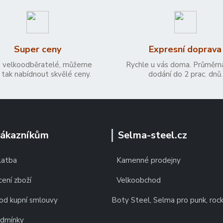
Super ceny
Expresní doprava
 velkoodběratelé, můžeme
Rychle u vás doma. Průměrn
tak nabídnout skvělé ceny.
dodání do 2 prac. dnů.
zákazníkům
Selma-steel.cz
latba
Kamenné prodejny
ení zboží
Velkoobchod
od kupní smlouvy
Boty Steel, Selma pro punk, roc
odmínky