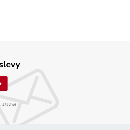
 slevy
. 1 týdně)