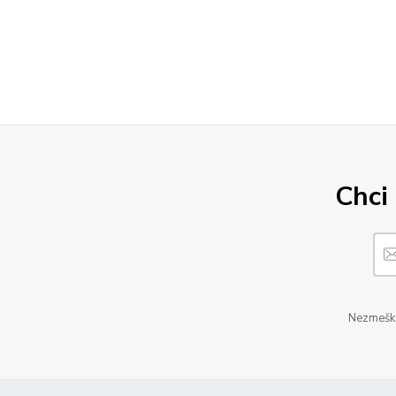
Chci 
Nezmeškej