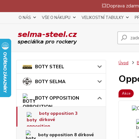
💥Doprava zdarma
O NÁS
VŠE O NÁKUPU
VELIKOSTNÍ TABULKY
P
Úvod
BOTY STEEL
Oppo
BOTY SELMA
Akce
BOTY OPPOSITION
boty opposition 3
dírkové
boty opposition 8 dírkové