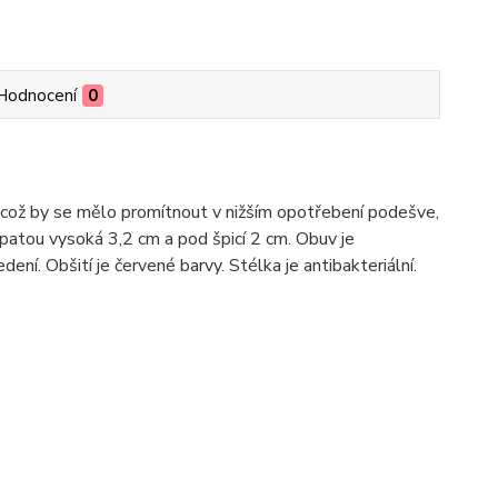
Hodnocení
0
, což by se mělo promítnout v nižším opotřebení podešve,
patou vysoká 3,2 cm a pod špicí 2 cm. Obuv je
ní. Obšití je červené barvy. Stélka je antibakteriální.