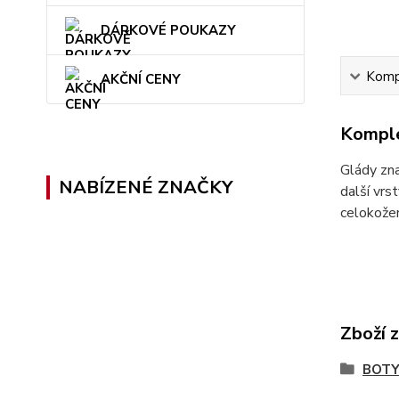
DÁRKOVÉ POUKAZY
Kompl
AKČNÍ CENY
Komple
Glády zna
NABÍZENÉ ZNAČKY
další vrs
celokožen
Zboží 
BOTY