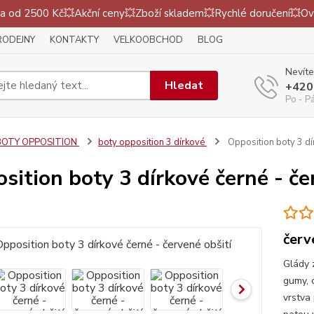
 od 2500 Kč💥Akční ceny💥Zboží skladem💥Rychlé doručení💥Ov
RODEJNY
KONTAKTY
VELKOOBCHOD
BLOG
Nevíte
Hledat
+420
Po - P
BOTY OPPOSITION
boty opposition 3 dírkové
Opposition boty 3 dír
sition boty 3 dírkové černé - če
červ
Glády 
gumy, 
vrstva